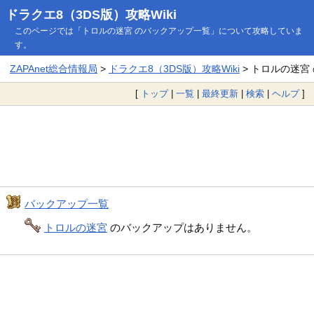
ドラクエ8（3DS版）攻略Wiki
このページでは「トロルの迷宮 のバックアップ一覧」について攻略していま
す。
ZAPAnet総合情報局
>
ドラクエ8（3DS版）攻略Wiki
> トロルの迷宮
[
トップ
|
一覧
|
最終更新
|
検索
|
ヘルプ
]
バックアップ一覧
トロルの迷宮
のバックアップはありません。