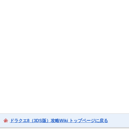
ドラクエ8（3DS版）攻略Wiki トップページに戻る