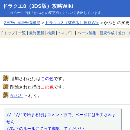
ドラクエ8（3DS版）攻略Wiki
このページでは「かぶと の変更点」について攻略しています。
ZAPAnet総合情報局
>
ドラクエ8（3DS版）攻略Wiki
> かぶと の変
[
トップ
|
一覧
|
最終更新
|
検索
|
ヘルプ
] [
ページ編集
|
新規作成
|
差分
|
追加された行は
この色
です。
削除された行は
この色
です。
かぶと
へ行く。
// "//"で始まる行はコメント行で、ページには出力されま
せん

//以下のルールに従って編集してください
