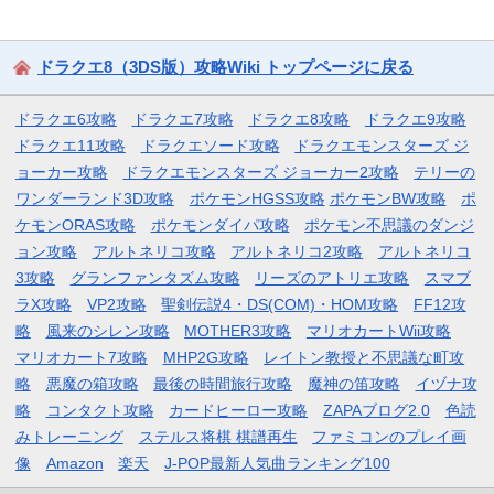
ドラクエ8（3DS版）攻略Wiki トップページに戻る
ドラクエ6攻略
ドラクエ7攻略
ドラクエ8攻略
ドラクエ9攻略
ドラクエ11攻略
ドラクエソード攻略
ドラクエモンスターズ ジ
ョーカー攻略
ドラクエモンスターズ ジョーカー2攻略
テリーの
ワンダーランド3D攻略
ポケモンHGSS攻略
ポケモンBW攻略
ポ
ケモンORAS攻略
ポケモンダイパ攻略
ポケモン不思議のダンジ
ョン攻略
アルトネリコ攻略
アルトネリコ2攻略
アルトネリコ
3攻略
グランファンタズム攻略
リーズのアトリエ攻略
スマブ
ラX攻略
VP2攻略
聖剣伝説4・DS(COM)・HOM攻略
FF12攻
略
風来のシレン攻略
MOTHER3攻略
マリオカートWii攻略
マリオカート7攻略
MHP2G攻略
レイトン教授と不思議な町攻
略
悪魔の箱攻略
最後の時間旅行攻略
魔神の笛攻略
イヅナ攻
略
コンタクト攻略
カードヒーロー攻略
ZAPAブログ2.0
色読
みトレーニング
ステルス将棋 棋譜再生
ファミコンのプレイ画
像
Amazon
楽天
J-POP最新人気曲ランキング100