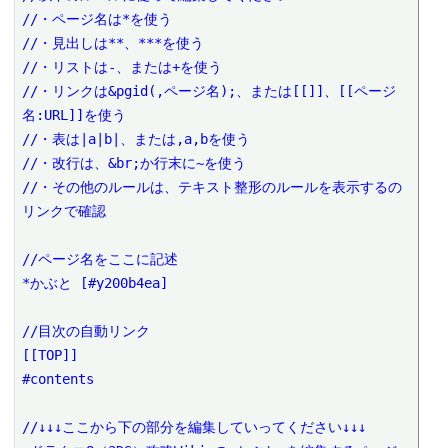
//・ページ名は*を使う

//・見出しは**、***を使う

//・リストは-、または+を使う

//・リンクは&pgid(,ページ名);、または[[]]、[[ページ
名:URL]]を使う

//・表は|a|b|、または,a,bを使う

//・改行は、&br;か行末に~を使う

//・その他のルールは、テキスト整形のルールを表示するの
リンクで確認

//ページ名をここに記述

*かぶと [#y200b4ea]

//目次の自動リンク

[[TOP]]

#contents

//↓↓↓ここから下の部分を編集していってください↓↓↓
