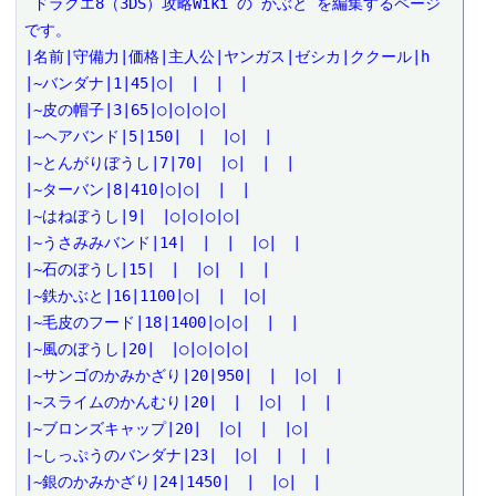
 ドラクエ8（3DS）攻略Wiki の かぶと を編集するページ
です。

|名前|守備力|価格|主人公|ヤンガス|ゼシカ|ククール|h

|~バンダナ|1|45|○|　|　|　|

|~皮の帽子|3|65|○|○|○|○|

|~ヘアバンド|5|150|　|　|○|　|

|~とんがりぼうし|7|70|　|○|　|　|

|~ターバン|8|410|○|○|　|　|

|~はねぼうし|9|　|○|○|○|○|

|~うさみみバンド|14|　|　|　|○|　|

|~石のぼうし|15|　|　|○|　|　|

|~鉄かぶと|16|1100|○|　|　|○|

|~毛皮のフード|18|1400|○|○|　|　|

|~風のぼうし|20|　|○|○|○|○|

|~サンゴのかみかざり|20|950|　|　|○|　|

|~スライムのかんむり|20|　|　|○|　|　|

|~ブロンズキャップ|20|　|○|　|　|○|

|~しっぷうのバンダナ|23|　|○|　|　|　|

|~銀のかみかざり|24|1450|　|　|○|　|
