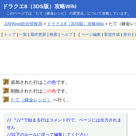
ドラクエ8（3DS版）攻略Wiki
このページでは「たて（錬金レシピ） の変更点」について攻略しています。
ZAPAnet総合情報局
>
ドラクエ8（3DS版）攻略Wiki
> たて（錬金レ
[
トップ
|
一覧
|
最終更新
|
検索
|
ヘルプ
] [
ページ編集
|
新規作成
|
差分
|
追加された行は
この色
です。
削除された行は
この色
です。
たて（錬金レシピ）
へ行く。
// "//"で始まる行はコメント行で、ページには出力されま
せん

//以下のルールに従って編集してください
