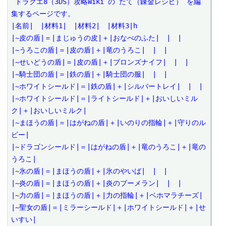
 ドラクエ8（3DS）攻略Wiki の たて（錬金レシピ） を編
集するページです。

|名前|　|材料1|　|材料2|　|材料3|h

|~皮の盾|＝|まじゅうの皮|＋|おなべのふた|　|　|

|~うろこの盾|＝|皮の盾|＋|竜のうろこ|　|　|

|~せいどうの盾|＝|皮の盾|＋|ブロンズナイフ|　|　|

|~騎士団の盾|＝|鉄の盾|＋|騎士団の服|　|　|

|~ホワイトシールド|＝|鉄の盾|＋|シルバートレイ|　|　|

|~ホワイトシールド|＝|ライトシールド|＋|おいしいミル
ク|＋|おいしいミルク|

|~まほうの盾|＝|はがねの盾|＋|いのりの指輪|＋|守りのル
ビー|

|~ドラゴンシールド|＝|はがねの盾|＋|竜のうろこ|＋|竜の
うろこ|

|~氷の盾|＝|まほうの盾|＋|氷のやいば|　|　|

|~炎の盾|＝|まほうの盾|＋|炎のブーメラン|　|　|

|~力の盾|＝|まほうの盾|＋|力の指輪|＋|ベホマラチーズ|

|~聖女の盾|＝|ミラーシールド|＋|ホワイトシールド|＋|せ
いすい|
