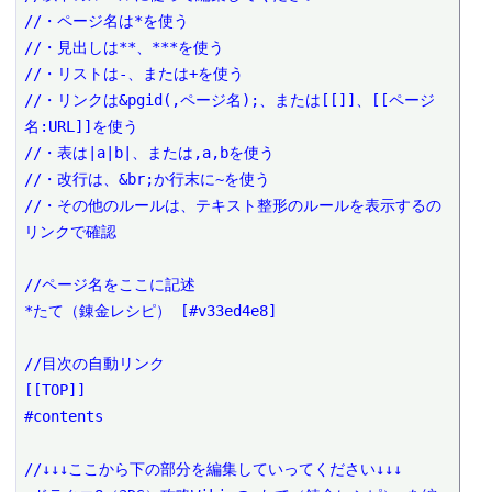
//・ページ名は*を使う

//・見出しは**、***を使う

//・リストは-、または+を使う

//・リンクは&pgid(,ページ名);、または[[]]、[[ページ
名:URL]]を使う

//・表は|a|b|、または,a,bを使う

//・改行は、&br;か行末に~を使う

//・その他のルールは、テキスト整形のルールを表示するの
リンクで確認

//ページ名をここに記述

*たて（錬金レシピ） [#v33ed4e8]

//目次の自動リンク

[[TOP]]

#contents

//↓↓↓ここから下の部分を編集していってください↓↓↓
