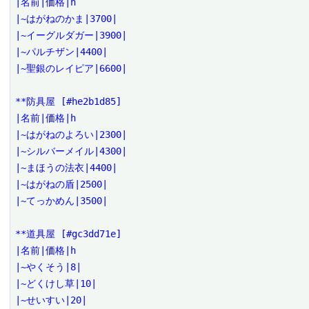
|名前|価格|h

|~はがねのかま|3700|

|~イーグルダガー|3900|

|~パルチザン|4400|

|~聖銀のレイピア|6600|

**防具屋 [#he2b1d85]

|名前|価格|h

|~はがねのよろい|2300|

|~シルバーメイル|4300|

|~まほうの法衣|4400|

|~はがねの盾|2500|

|~てっかめん|3500|

**道具屋 [#gc3dd71e]

|名前|価格|h

|~やくそう|8|

|~どくけし草|10|

|~せいすい|20|
