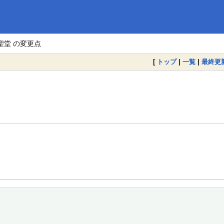
。
聖堂 の変更点
[
トップ
|
一覧
|
最終更