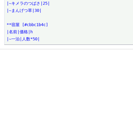
|~キメラのつばさ|25|

|~まんげつ草|30|

**宿屋 [#cbbc1b4c]

|名前|価格|h

|~一泊|人数*50|