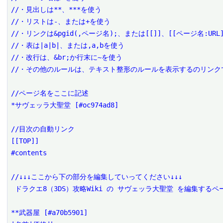
//・見出しは**、***を使う

//・リストは-、または+を使う

//・リンクは&pgid(,ページ名);、または[[]]、[[ページ名:URL]
//・表は|a|b|、または,a,bを使う

//・改行は、&br;か行末に~を使う

//・その他のルールは、テキスト整形のルールを表示するのリンクで
//ページ名をここに記述

*サヴェッラ大聖堂 [#oc974ad8]

//目次の自動リンク

[[TOP]]

#contents

//↓↓↓ここから下の部分を編集していってください↓↓↓

 ドラクエ8（3DS）攻略Wiki の サヴェッラ大聖堂 を編集するページです。

**武器屋 [#a70b5901]
