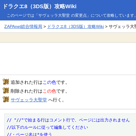
ドラクエ8（3DS版）攻略Wiki
このページでは「サヴェッラ大聖堂 の変更点」について攻略しています
ZAPAnet総合情報局
>
ドラクエ8（3DS版）攻略Wiki
> サヴェッラ大
追加された行は
この色
です。
削除された行は
この色
です。
サヴェッラ大聖堂
へ行く。
// "//"で始まる行はコメント行で、ページには出力されません

//以下のルールに従って編集してください

//・ページ名は*を使う
