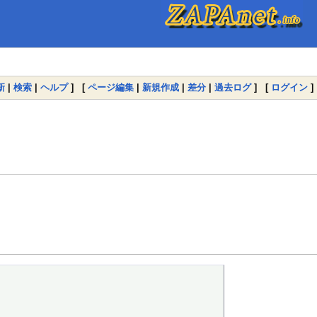
新
|
検索
|
ヘルプ
] [
ページ編集
|
新規作成
|
差分
|
過去ログ
] [
ログイン
]