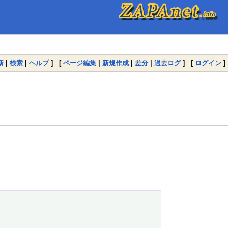
新
|
検索
|
ヘルプ
] [
ページ編集
|
新規作成
|
差分
|
過去ログ
] [
ログイン
]