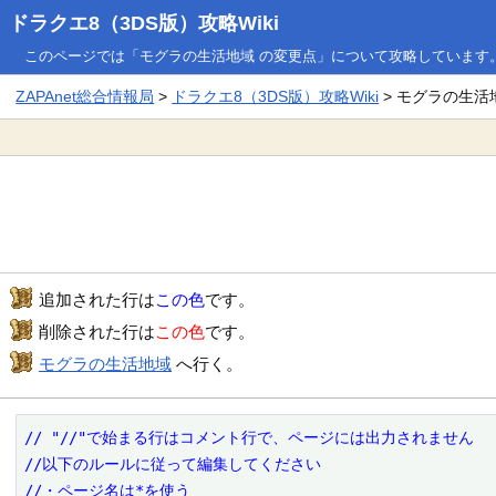
ドラクエ8（3DS版）攻略Wiki
このページでは「モグラの生活地域 の変更点」について攻略しています
ZAPAnet総合情報局
>
ドラクエ8（3DS版）攻略Wiki
> モグラの生活
追加された行は
この色
です。
削除された行は
この色
です。
モグラの生活地域
へ行く。
// "//"で始まる行はコメント行で、ページには出力されません

//以下のルールに従って編集してください

//・ページ名は*を使う
