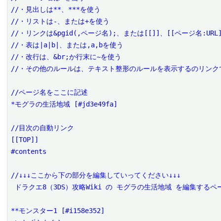
//・見出しは**、***を使う

//・リストは-、または+を使う

//・リンクは&pgid(,ページ名);、または[[]]、[[ページ名:URL]
//・表は|a|b|、または,a,bを使う

//・改行は、&br;か行末に~を使う

//・その他のルールは、テキスト整形のルールを表示するのリンクで
//ページ名をここに記述

*モグラの生活地域 [#jd3e49fa]

//目次の自動リンク

[[TOP]]

#contents

//↓↓↓ここから下の部分を編集していってください↓↓↓

 ドラクエ8（3DS）攻略Wiki の モグラの生活地域 を編集するページです。

**モンスター1 [#i158e352]
