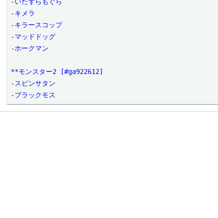
-いたずらもぐら

-キメラ

-キラースコップ

-マッドドッグ

-ホークマン

**モンスター2 [#ga922612]

-スピンサタン

-ブラックモス