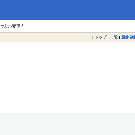
。
地域 の変更点
[
トップ
|
一覧
|
最終更