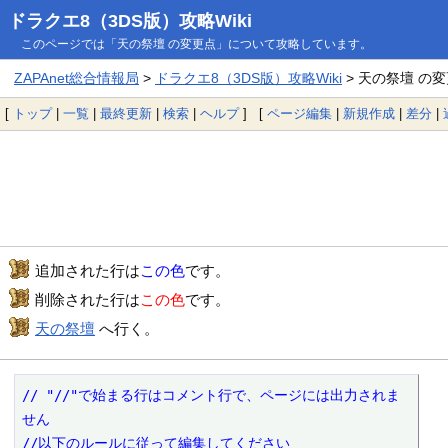
ドラクエ8（3DS版）攻略Wiki
このページでは「天の祭壇 の変更点」について攻略しています。
ZAPAnet総合情報局
>
ドラクエ8（3DS版）攻略Wiki
> 天の祭壇 の
[
トップ
|
一覧
|
最終更新
|
検索
|
ヘルプ
] [
ページ編集
|
新規作成
|
差分
|
追加された行は
この色
です。
削除された行は
この色
です。
天の祭壇
へ行く。
// "//"で始まる行はコメント行で、ページには出力されま
せん

//以下のルールに従って編集してください
