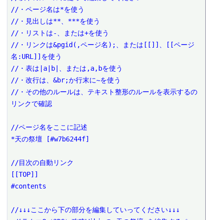
//・ページ名は*を使う

//・見出しは**、***を使う

//・リストは-、または+を使う

//・リンクは&pgid(,ページ名);、または[[]]、[[ページ
名:URL]]を使う

//・表は|a|b|、または,a,bを使う

//・改行は、&br;か行末に~を使う

//・その他のルールは、テキスト整形のルールを表示するの
リンクで確認

//ページ名をここに記述

*天の祭壇 [#w7b6244f]

//目次の自動リンク

[[TOP]]

#contents

//↓↓↓ここから下の部分を編集していってください↓↓↓
