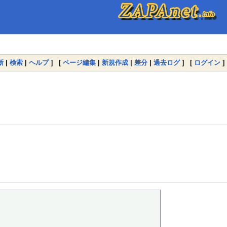
新
|
検索
|
ヘルプ
] [
ページ編集
|
新規作成
|
差分
|
過去ログ
] [
ログイン
]