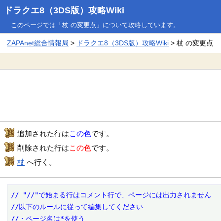
ドラクエ8（3DS版）攻略Wiki
このページでは「杖 の変更点」について攻略しています。
ZAPAnet総合情報局
>
ドラクエ8（3DS版）攻略Wiki
> 杖 の変更点
追加された行は
この色
です。
削除された行は
この色
です。
杖
へ行く。
// "//"で始まる行はコメント行で、ページには出力されません

//以下のルールに従って編集してください

//・ページ名は*を使う
