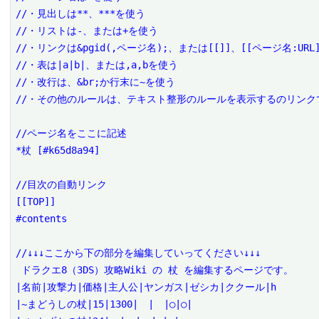
//・見出しは**、***を使う

//・リストは-、または+を使う

//・リンクは&pgid(,ページ名);、または[[]]、[[ページ名:URL]
//・表は|a|b|、または,a,bを使う

//・改行は、&br;か行末に~を使う

//・その他のルールは、テキスト整形のルールを表示するのリンクで
//ページ名をここに記述

*杖 [#k65d8a94]

//目次の自動リンク

[[TOP]]

#contents

//↓↓↓ここから下の部分を編集していってください↓↓↓

 ドラクエ8（3DS）攻略Wiki の 杖 を編集するページです。

|名前|攻撃力|価格|主人公|ヤンガス|ゼシカ|ククール|h

|~まどうしの杖|15|1300|　|　|○|○|
