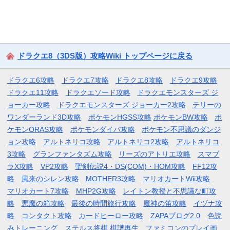
ドラクエ8（3DS版）攻略Wiki トップページに戻る
ドラクエ6攻略
ドラクエ7攻略
ドラクエ8攻略
ドラクエ9攻略
ドラクエ11攻略
ドラクエソード攻略
ドラクエモンスターズ ジ
ョーカー攻略
ドラクエモンスターズ ジョーカー2攻略
テリーの
ワンダーランド3D攻略
ポケモンHGSS攻略
ポケモンBW攻略
ポ
ケモンORAS攻略
ポケモンダイパ攻略
ポケモン不思議のダンジ
ョン攻略
アルトネリコ攻略
アルトネリコ2攻略
アルトネリコ
3攻略
グランファンタズム攻略
リーズのアトリエ攻略
スマブ
ラX攻略
VP2攻略
聖剣伝説4・DS(COM)・HOM攻略
FF12攻
略
風来のシレン攻略
MOTHER3攻略
マリオカートWii攻略
マリオカート7攻略
MHP2G攻略
レイトン教授と不思議な町攻
略
悪魔の箱攻略
最後の時間旅行攻略
魔神の笛攻略
イヅナ攻
略
コンタクト攻略
カードヒーロー攻略
ZAPAブログ2.0
色読
みトレーニング
ステルス将棋 棋譜再生
ファミコンのプレイ画