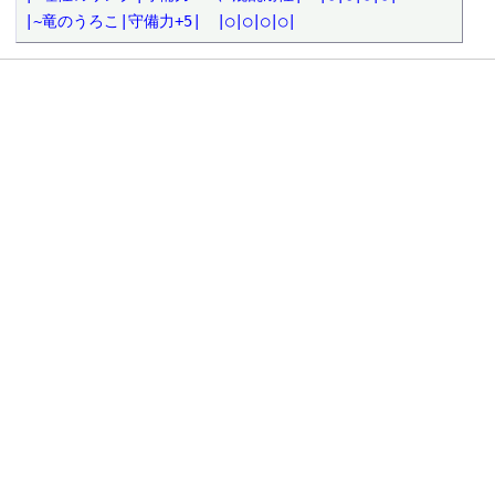
|~竜のうろこ|守備力+5|　|○|○|○|○|