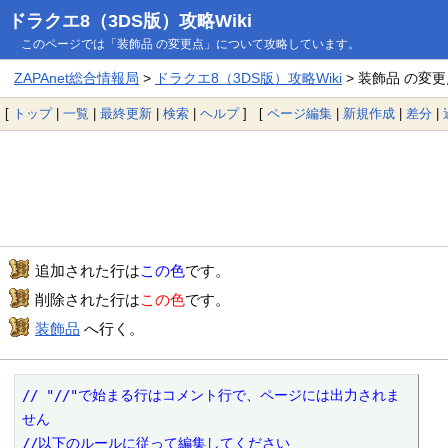
ドラクエ8（3DS版）攻略Wiki
このページでは「装飾品 の変更点」について攻略しています。
ZAPAnet総合情報局
>
ドラクエ8（3DS版）攻略Wiki
> 装飾品 の変
[
トップ
|
一覧
|
最終更新
|
検索
|
ヘルプ
] [
ページ編集
|
新規作成
|
差分
|
追加された行は
この色
です。
削除された行は
この色
です。
装飾品
へ行く。
// "//"で始まる行はコメント行で、ページには出力されま
せん

//以下のルールに従って編集してください
