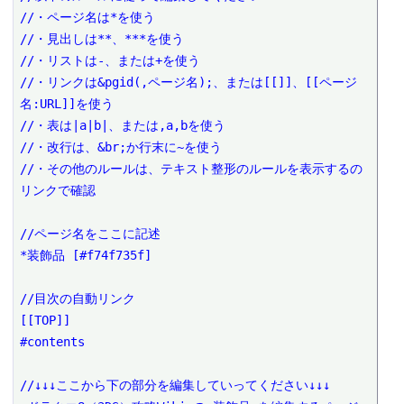
//・ページ名は*を使う

//・見出しは**、***を使う

//・リストは-、または+を使う

//・リンクは&pgid(,ページ名);、または[[]]、[[ページ
名:URL]]を使う

//・表は|a|b|、または,a,bを使う

//・改行は、&br;か行末に~を使う

//・その他のルールは、テキスト整形のルールを表示するの
リンクで確認

//ページ名をここに記述

*装飾品 [#f74f735f]

//目次の自動リンク

[[TOP]]

#contents

//↓↓↓ここから下の部分を編集していってください↓↓↓
