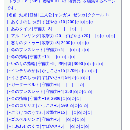
 ドラクエ8（3DS）攻略Wiki の 装飾品 を編集するページ
です。

|名前|効果|価格|主人公|ヤンガス|ゼシカ|ククール|h

|~あくまのしっぽ|すばやさ+10|200|○|○|○|○|

|~あみタイツ|守備力+8|　|　|　|○|　|

|~アルゴンリング|攻撃力+20、すばやさ+20|　|○|○|○|○|

|~怒りのタトゥー|攻撃力+8|2400|○|○|○|○|

|~命のブレスレット|守備力+5|　|○|○|○|○|

|~命の指輪|守備力+15|　|○|○|○|○|

|~いのりの指輪|守備力+5、MP回復|3000|○|○|○|○|

|~インテリめがね|かしこさ+15|2700|○|○|○|○|

|~うさぎのしっぽ|すばやさ+2|50|○|○|○|○|

|~ガーターベルト|守備力+6|　|　|　|○|　|

|~金のブレスレット|守備力+4|350|○|○|○|○|

|~金の指輪|守備力+10|2000|○|○|○|○|

|~金のロザリオ|かしこさ+5|500|○|○|○|○|

|~ごうけつのうでわ|攻撃力+15|　|○|○|○|○|

|~ゴスペルリング|守備力+5|　|○|○|○|○|

|~しあわせのくつ|すばやさ+5|　|○|○|○|○|
