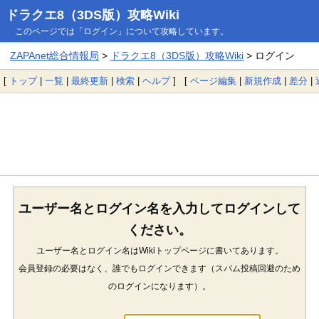
ドラクエ8（3DS版）攻略Wiki
このページでは「ログイン」について攻略しています。
ZAPAnet総合情報局
>
ドラクエ8（3DS版）攻略Wiki
> ログイン
[
トップ
|
一覧
|
最終更新
|
検索
|
ヘルプ
] [
ページ編集
|
新規作成
|
差分
|
ユーザー名とログイン名を入力してログインして
ください。
ユーザー名とログイン名はWikiトップページに書いてあります。
会員登録の必要はなく、誰でもログインできます（スパム投稿回避のため
のログインになります）。