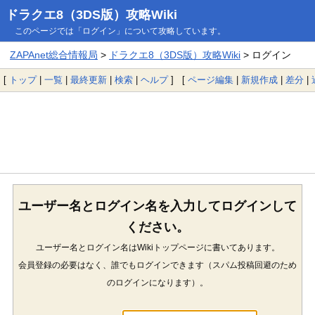
ドラクエ8（3DS版）攻略Wiki
このページでは「ログイン」について攻略しています。
ZAPAnet総合情報局
>
ドラクエ8（3DS版）攻略Wiki
> ログイン
[
トップ
|
一覧
|
最終更新
|
検索
|
ヘルプ
] [
ページ編集
|
新規作成
|
差分
|
ユーザー名とログイン名を入力してログインして
ください。
ユーザー名とログイン名はWikiトップページに書いてあります。
会員登録の必要はなく、誰でもログインできます（スパム投稿回避のため
のログインになります）。