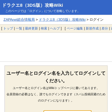
ドラクエ8（3DS版）攻略Wiki
このページでは「ログイン」について攻略しています。
ZAPAnet総合情報局
>
ドラクエ8（3DS版）攻略Wiki
> ログイン
[
トップ
|
一覧
|
最終更新
|
検索
|
ヘルプ
] [
ページ編集
|
新規作成
|
差分
|
ユーザー名とログイン名を入力してログインして
ください。
ユーザー名とログイン名はWikiトップページに書いてあります。
会員登録の必要はなく、誰でもログインできます（スパム投稿回避のため
のログインになります）。