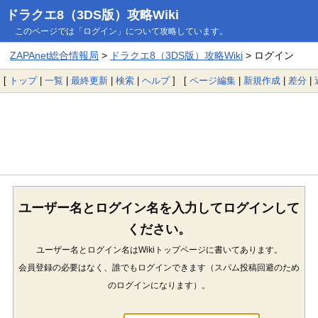
ドラクエ8（3DS版）攻略Wiki
このページでは「ログイン」について攻略しています。
ZAPAnet総合情報局
>
ドラクエ8（3DS版）攻略Wiki
> ログイン
[
トップ
|
一覧
|
最終更新
|
検索
|
ヘルプ
] [
ページ編集
|
新規作成
|
差分
|
ユーザー名とログイン名を入力してログインして
ください。
ユーザー名とログイン名はWikiトップページに書いてあります。
会員登録の必要はなく、誰でもログインできます（スパム投稿回避のため
のログインになります）。