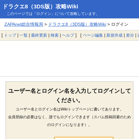
ドラクエ8（3DS版）攻略Wiki
このページでは「ログイン」について攻略しています。
ZAPAnet総合情報局
>
ドラクエ8（3DS版）攻略Wiki
> ログイン
[
トップ
|
一覧
|
最終更新
|
検索
|
ヘルプ
] [
ページ編集
|
新規作成
|
差分
|
ユーザー名とログイン名を入力してログインして
ください。
ユーザー名とログイン名はWikiトップページに書いてあります。
会員登録の必要はなく、誰でもログインできます（スパム投稿回避のため
のログインになります）。