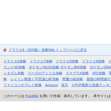
ドラクエ8（3DS版）攻略Wiki トップページに戻る
ドラクエ6攻略
ドラクエ7攻略
ドラクエ8攻略
ドラクエ9攻略
ランド3D攻略
ポケモンHGSS攻略
ポケモンBW攻略
ポケモンOR
ンタズム攻略
リーズのアトリエ攻略
スマブラX攻略
VP2攻略
略
レイトン教授と不思議な町攻略
悪魔の箱攻略
最後の時間旅行
ファミコンのプレイ画像
Amazon
楽天
J-POP最新人気曲ランキ
このページは
PukiWiki
を用いて作成・表示しています。 本サイトは