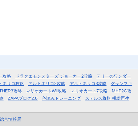
ー攻略
ドラクエモンスターズ ジョーカー2攻略
テリーのワンダー
トネリコ攻略
アルトネリコ2攻略
アルトネリコ3攻略
グランファ
THER3攻略
マリオカートWii攻略
マリオカート7攻略
MHP2G攻
略
ZAPAブログ2.0
色読みトレーニング
ステルス将棋 棋譜再生
et総合情報局