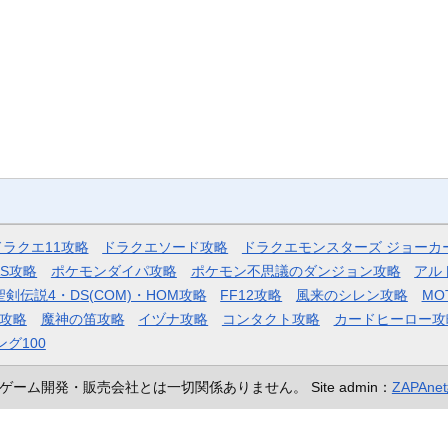
ドラクエ11攻略
ドラクエソード攻略
ドラクエモンスターズ ジョーカ
AS攻略
ポケモンダイパ攻略
ポケモン不思議のダンジョン攻略
アル
聖剣伝説4・DS(COM)・HOM攻略
FF12攻略
風来のシレン攻略
MO
攻略
魔神の笛攻略
イヅナ攻略
コンタクト攻略
カードヒーロー攻
ング100
ゲーム開発・販売会社とは一切関係ありません。
Site admin：
ZAPAn