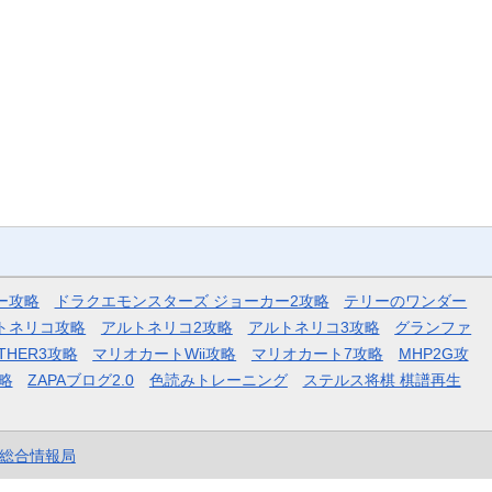
ー攻略
ドラクエモンスターズ ジョーカー2攻略
テリーのワンダー
トネリコ攻略
アルトネリコ2攻略
アルトネリコ3攻略
グランファ
THER3攻略
マリオカートWii攻略
マリオカート7攻略
MHP2G攻
略
ZAPAブログ2.0
色読みトレーニング
ステルス将棋 棋譜再生
et総合情報局