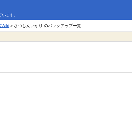
ています。
iki
> さつじんいかり のバックアップ一覧