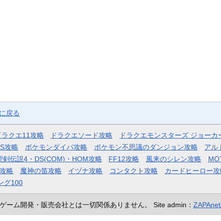
ジに戻る
ドラクエ11攻略
ドラクエソード攻略
ドラクエモンスターズ ジョーカ
AS攻略
ポケモンダイパ攻略
ポケモン不思議のダンジョン攻略
アル
聖剣伝説4・DS(COM)・HOM攻略
FF12攻略
風来のシレン攻略
MO
攻略
魔神の笛攻略
イヅナ攻略
コンタクト攻略
カードヒーロー攻
ング100
ゲーム開発・販売会社とは一切関係ありません。
Site admin：
ZAPAn