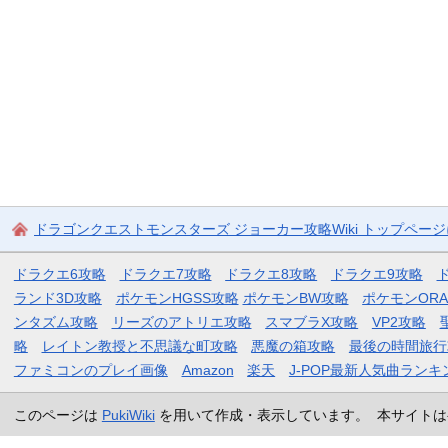
ドラゴンクエストモンスターズ ジョーカー攻略Wiki トップペー
ドラクエ6攻略
ドラクエ7攻略
ドラクエ8攻略
ドラクエ9攻略
ランド3D攻略
ポケモンHGSS攻略
ポケモンBW攻略
ポケモンOR
ンタズム攻略
リーズのアトリエ攻略
スマブラX攻略
VP2攻略
略
レイトン教授と不思議な町攻略
悪魔の箱攻略
最後の時間旅行
ファミコンのプレイ画像
Amazon
楽天
J-POP最新人気曲ランキ
このページは
PukiWiki
を用いて作成・表示しています。 本サイトは