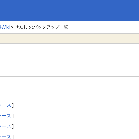
。
iki
> せんし のバックアップ一覧
ソース
]
ソース
]
ソース
]
ソース
]