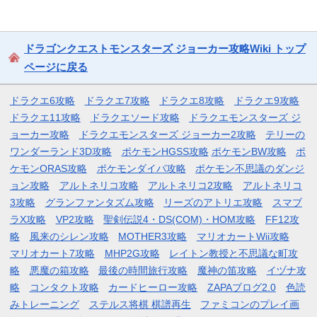
ドラゴンクエストモンスターズ ジョーカー攻略Wiki トップ
ページに戻る
ドラクエ6攻略
ドラクエ7攻略
ドラクエ8攻略
ドラクエ9攻略
ドラクエ11攻略
ドラクエソード攻略
ドラクエモンスターズ ジ
ョーカー攻略
ドラクエモンスターズ ジョーカー2攻略
テリーの
ワンダーランド3D攻略
ポケモンHGSS攻略
ポケモンBW攻略
ポ
ケモンORAS攻略
ポケモンダイパ攻略
ポケモン不思議のダンジ
ョン攻略
アルトネリコ攻略
アルトネリコ2攻略
アルトネリコ
3攻略
グランファンタズム攻略
リーズのアトリエ攻略
スマブ
ラX攻略
VP2攻略
聖剣伝説4・DS(COM)・HOM攻略
FF12攻
略
風来のシレン攻略
MOTHER3攻略
マリオカートWii攻略
マリオカート7攻略
MHP2G攻略
レイトン教授と不思議な町攻
略
悪魔の箱攻略
最後の時間旅行攻略
魔神の笛攻略
イヅナ攻
略
コンタクト攻略
カードヒーロー攻略
ZAPAブログ2.0
色読
みトレーニング
ステルス将棋 棋譜再生
ファミコンのプレイ画