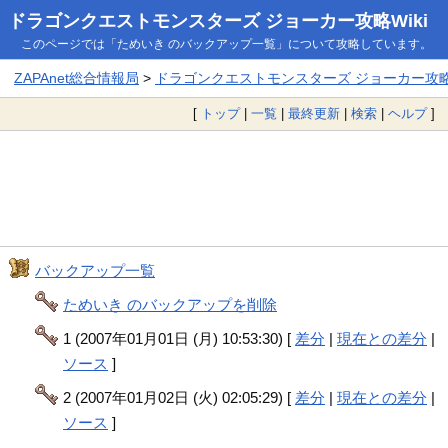
ドラゴンクエストモンスターズ ジョーカー攻略Wiki
このページでは「ためいき のバックアップ一覧」について攻略しています。
ZAPAnet総合情報局
>
ドラゴンクエストモンスターズ ジョーカー攻略W
[
トップ
|
一覧
|
最終更新
|
検索
|
ヘルプ
]
バックアップ一覧
ためいき のバックアップを削除
1 (2007年01月01日 (月) 10:53:30) [
差分
|
現在との差分
|
ソース
]
2 (2007年01月02日 (火) 02:05:29) [
差分
|
現在との差分
|
ソース
]