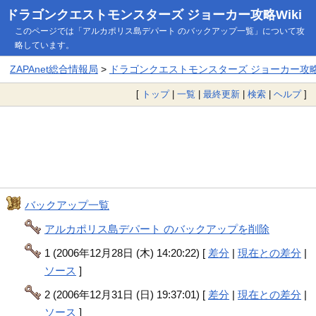
ドラゴンクエストモンスターズ ジョーカー攻略Wiki
このページでは「アルカポリス島デパート のバックアップ一覧」について攻
略しています。
ZAPAnet総合情報局
>
ドラゴンクエストモンスターズ ジョーカー攻略W
[
トップ
|
一覧
|
最終更新
|
検索
|
ヘルプ
]
バックアップ一覧
アルカポリス島デパート のバックアップを削除
1 (2006年12月28日 (木) 14:20:22) [
差分
|
現在との差分
|
ソース
]
2 (2006年12月31日 (日) 19:37:01) [
差分
|
現在との差分
|
ソース
]