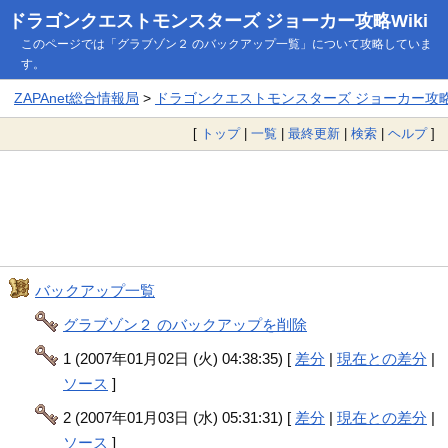
ドラゴンクエストモンスターズ ジョーカー攻略Wiki
このページでは「グラブゾン２ のバックアップ一覧」について攻略していま
す。
ZAPAnet総合情報局
>
ドラゴンクエストモンスターズ ジョーカー攻略W
[
トップ
|
一覧
|
最終更新
|
検索
|
ヘルプ
]
バックアップ一覧
グラブゾン２ のバックアップを削除
1 (2007年01月02日 (火) 04:38:35) [
差分
|
現在との差分
|
ソース
]
2 (2007年01月03日 (水) 05:31:31) [
差分
|
現在との差分
|
ソース
]