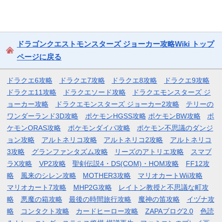
ドラゴンクエストモンスターズ ジョーカー攻略Wiki トップ
ページに戻る
ドラクエ6攻略
ドラクエ7攻略
ドラクエ8攻略
ドラクエ9攻略
ドラクエ11攻略
ドラクエソード攻略
ドラクエモンスターズ ジ
ョーカー攻略
ドラクエモンスターズ ジョーカー2攻略
テリーの
ワンダーランド3D攻略
ポケモンHGSS攻略
ポケモンBW攻略
ポ
ケモンORAS攻略
ポケモンダイパ攻略
ポケモン不思議のダンジ
ョン攻略
アルトネリコ攻略
アルトネリコ2攻略
アルトネリコ
3攻略
グランファンタズム攻略
リーズのアトリエ攻略
スマブ
ラX攻略
VP2攻略
聖剣伝説4・DS(COM)・HOM攻略
FF12攻
略
風来のシレン攻略
MOTHER3攻略
マリオカートWii攻略
マリオカート7攻略
MHP2G攻略
レイトン教授と不思議な町攻
略
悪魔の箱攻略
最後の時間旅行攻略
魔神の笛攻略
イヅナ攻
略
コンタクト攻略
カードヒーロー攻略
ZAPAブログ2.0
色読