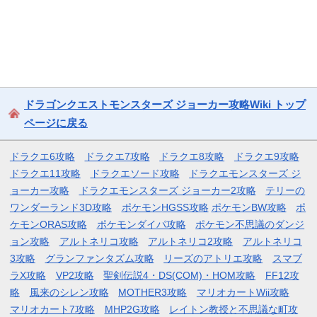
ドラゴンクエストモンスターズ ジョーカー攻略Wiki トップ
ページに戻る
ドラクエ6攻略
ドラクエ7攻略
ドラクエ8攻略
ドラクエ9攻略
ドラクエ11攻略
ドラクエソード攻略
ドラクエモンスターズ ジ
ョーカー攻略
ドラクエモンスターズ ジョーカー2攻略
テリーの
ワンダーランド3D攻略
ポケモンHGSS攻略
ポケモンBW攻略
ポ
ケモンORAS攻略
ポケモンダイパ攻略
ポケモン不思議のダンジ
ョン攻略
アルトネリコ攻略
アルトネリコ2攻略
アルトネリコ
3攻略
グランファンタズム攻略
リーズのアトリエ攻略
スマブ
ラX攻略
VP2攻略
聖剣伝説4・DS(COM)・HOM攻略
FF12攻
略
風来のシレン攻略
MOTHER3攻略
マリオカートWii攻略
マリオカート7攻略
MHP2G攻略
レイトン教授と不思議な町攻