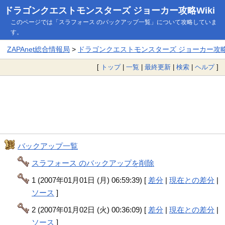
ドラゴンクエストモンスターズ ジョーカー攻略Wiki
このページでは「スラフォース のバックアップ一覧」について攻略していま
す。
ZAPAnet総合情報局
>
ドラゴンクエストモンスターズ ジョーカー攻略W
[
トップ
|
一覧
|
最終更新
|
検索
|
ヘルプ
]
バックアップ一覧
スラフォース のバックアップを削除
1 (2007年01月01日 (月) 06:59:39) [
差分
|
現在との差分
|
ソース
]
2 (2007年01月02日 (火) 00:36:09) [
差分
|
現在との差分
|
ソース
]