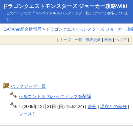
ドラゴンクエストモンスターズ ジョーカー攻略Wiki
このページでは「ヘルコンドル のバックアップ一覧」について攻略していま
す。
ZAPAnet総合情報局
>
ドラゴンクエストモンスターズ ジョーカー攻略W
[
トップ
|
一覧
|
最終更新
|
検索
|
ヘルプ
]
バックアップ一覧
ヘルコンドル のバックアップを削除
1 (2006年12月31日 (日) 15:52:24) [
差分
|
現在との差分
|
ソース
]