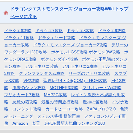
ドラゴンクエストモンスターズ ジョーカー攻略Wiki トップ
ページに戻る
ドラクエ6攻略
ドラクエ7攻略
ドラクエ8攻略
ドラクエ9攻略
ドラクエ11攻略
ドラクエソード攻略
ドラクエモンスターズ ジ
ョーカー攻略
ドラクエモンスターズ ジョーカー2攻略
テリーの
ワンダーランド3D攻略
ポケモンHGSS攻略
ポケモンBW攻略
ポ
ケモンORAS攻略
ポケモンダイパ攻略
ポケモン不思議のダンジ
ョン攻略
アルトネリコ攻略
アルトネリコ2攻略
アルトネリコ
3攻略
グランファンタズム攻略
リーズのアトリエ攻略
スマブ
ラX攻略
VP2攻略
聖剣伝説4・DS(COM)・HOM攻略
FF12攻
略
風来のシレン攻略
MOTHER3攻略
マリオカートWii攻略
マリオカート7攻略
MHP2G攻略
レイトン教授と不思議な町攻
略
悪魔の箱攻略
最後の時間旅行攻略
魔神の笛攻略
イヅナ攻
略
コンタクト攻略
カードヒーロー攻略
ZAPAブログ2.0
色読
みトレーニング
ステルス将棋 棋譜再生
ファミコンのプレイ画
像
Amazon
楽天
J-POP最新人気曲ランキング100