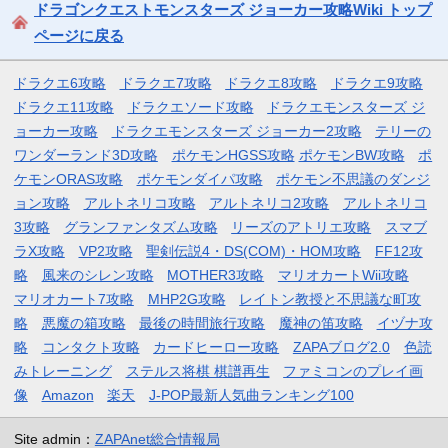
ドラゴンクエストモンスターズ ジョーカー攻略Wiki トップ
ページに戻る
ドラクエ6攻略
ドラクエ7攻略
ドラクエ8攻略
ドラクエ9攻略
ドラクエ11攻略
ドラクエソード攻略
ドラクエモンスターズ ジ
ョーカー攻略
ドラクエモンスターズ ジョーカー2攻略
テリーの
ワンダーランド3D攻略
ポケモンHGSS攻略
ポケモンBW攻略
ポ
ケモンORAS攻略
ポケモンダイパ攻略
ポケモン不思議のダンジ
ョン攻略
アルトネリコ攻略
アルトネリコ2攻略
アルトネリコ
3攻略
グランファンタズム攻略
リーズのアトリエ攻略
スマブ
ラX攻略
VP2攻略
聖剣伝説4・DS(COM)・HOM攻略
FF12攻
略
風来のシレン攻略
MOTHER3攻略
マリオカートWii攻略
マリオカート7攻略
MHP2G攻略
レイトン教授と不思議な町攻
略
悪魔の箱攻略
最後の時間旅行攻略
魔神の笛攻略
イヅナ攻
略
コンタクト攻略
カードヒーロー攻略
ZAPAブログ2.0
色読
みトレーニング
ステルス将棋 棋譜再生
ファミコンのプレイ画
像
Amazon
楽天
J-POP最新人気曲ランキング100
Site admin：
ZAPAnet総合情報局