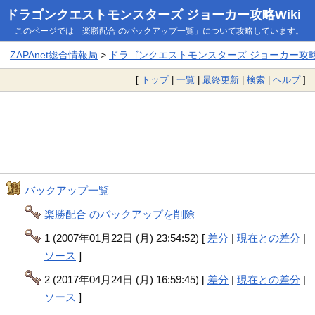
ドラゴンクエストモンスターズ ジョーカー攻略Wiki
このページでは「楽勝配合 のバックアップ一覧」について攻略しています。
ZAPAnet総合情報局
>
ドラゴンクエストモンスターズ ジョーカー攻略W
[
トップ
|
一覧
|
最終更新
|
検索
|
ヘルプ
]
バックアップ一覧
楽勝配合 のバックアップを削除
1 (2007年01月22日 (月) 23:54:52) [
差分
|
現在との差分
|
ソース
]
2 (2017年04月24日 (月) 16:59:45) [
差分
|
現在との差分
|
ソース
]