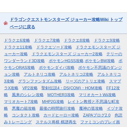
ドラゴンクエストモンスターズ ジョーカー攻略Wiki トップ
ページに戻る
ドラクエ6攻略
ドラクエ7攻略
ドラクエ8攻略
ドラクエ9攻略
ドラクエ11攻略
ドラクエソード攻略
ドラクエモンスターズ ジ
ョーカー攻略
ドラクエモンスターズ ジョーカー2攻略
テリーの
ワンダーランド3D攻略
ポケモンHGSS攻略
ポケモンBW攻略
ポ
ケモンORAS攻略
ポケモンダイパ攻略
ポケモン不思議のダンジ
ョン攻略
アルトネリコ攻略
アルトネリコ2攻略
アルトネリコ
3攻略
グランファンタズム攻略
リーズのアトリエ攻略
スマブ
ラX攻略
VP2攻略
聖剣伝説4・DS(COM)・HOM攻略
FF12攻
略
風来のシレン攻略
MOTHER3攻略
マリオカートWii攻略
マリオカート7攻略
MHP2G攻略
レイトン教授と不思議な町攻
略
悪魔の箱攻略
最後の時間旅行攻略
魔神の笛攻略
イヅナ攻
略
コンタクト攻略
カードヒーロー攻略
ZAPAブログ2.0
色読
みトレーニング
ステルス将棋 棋譜再生
ファミコンのプレイ画