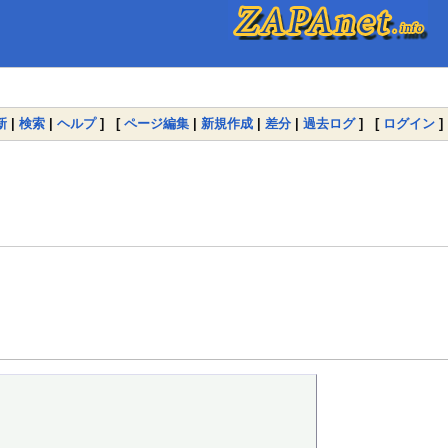
新
|
検索
|
ヘルプ
] [
ページ編集
|
新規作成
|
差分
|
過去ログ
] [
ログイン
]