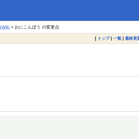
iki
> おにこんぼう の変更点
[
トップ
|
一覧
|
最終更