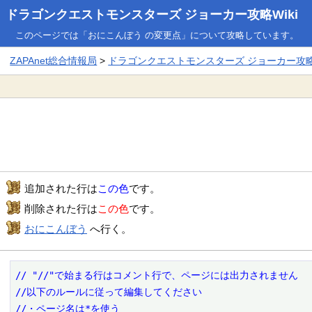
ドラゴンクエストモンスターズ ジョーカー攻略Wiki
このページでは「おにこんぼう の変更点」について攻略しています。
ZAPAnet総合情報局
>
ドラゴンクエストモンスターズ ジョーカー攻略W
追加された行は
この色
です。
削除された行は
この色
です。
おにこんぼう
へ行く。
// "//"で始まる行はコメント行で、ページには出力されません

//以下のルールに従って編集してください

//・ページ名は*を使う
