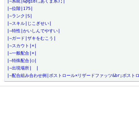
|~系統|&pgid(,あくま系);|

|~位階|175|

|~ランク|S|

|~スキル|じこぎせい|

|~特性|かいしんでやすい|

|~ガード|ザキをむこう|

|~スカウト|×|

|~一般配合|×|

|~特殊配合|○|

|~出現場所|　|

|~配合組み合わせ例|ボストロール×リザードファッツ&br;ボスト