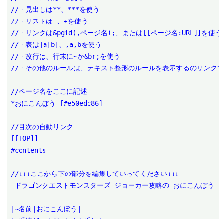
//・見出しは**、***を使う

//・リストは-、+を使う

//・リンクは&pgid(,ページ名);、または[[ページ名:URL]]を使う
//・表は|a|b|、,a,bを使う

//・改行は、行末に~か&br;を使う

//・その他のルールは、テキスト整形のルールを表示するのリンクで
//ページ名をここに記述

*おにこんぼう [#e50edc86]

//目次の自動リンク

[[TOP]]

#contents

//↓↓↓ここから下の部分を編集していってください↓↓↓

 ドラゴンクエストモンスターズ ジョーカー攻略の おにこんぼう を編集するページです。

|~名前|おにこんぼう|
