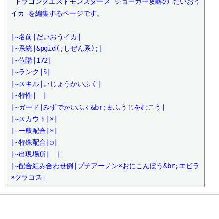
 ドラゴンクエストモンスターズ ジョーカー攻略の だいおう
イカ を編集するページです。

|~名前|だいおうイカ|

|~系統|&pgid(,しぜん系);|

|~位階|172|

|~ランク|S|

|~スキル|いじょうかいふく|

|~特性|　|

|~ガード|みずでかいふく&br;まふうじをむこう|

|~スカウト|×|

|~一般配合|×|

|~特殊配合|○|

|~出現場所|　|

|~配合組み合わせ例|プチアーノン×おにこんぼう&br;エビラ
×グラコス|