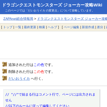
ドラゴンクエストモンスターズ ジョーカー攻略Wiki
このページでは「だいおうイカ の変更点」について攻略しています。
ZAPAnet総合情報局
>
ドラゴンクエストモンスターズ ジョーカー攻略W
[
トップ
|
一覧
|
最終更新
|
検索
|
ヘルプ
] [
ページ編集
|
新規作成
|
差分
|
追加された行は
この色
です。
削除された行は
この色
です。
だいおうイカ
へ行く。
// "//"で始まる行はコメント行で、ページには出力されま
せん

//以下のルールに従って編集してください
