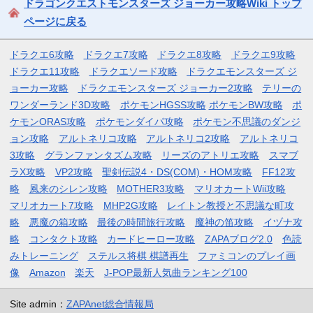
ドラゴンクエストモンスターズ ジョーカー攻略Wiki トップ
ページに戻る
ドラクエ6攻略
ドラクエ7攻略
ドラクエ8攻略
ドラクエ9攻略
ドラクエ11攻略
ドラクエソード攻略
ドラクエモンスターズ ジ
ョーカー攻略
ドラクエモンスターズ ジョーカー2攻略
テリーの
ワンダーランド3D攻略
ポケモンHGSS攻略
ポケモンBW攻略
ポ
ケモンORAS攻略
ポケモンダイパ攻略
ポケモン不思議のダンジ
ョン攻略
アルトネリコ攻略
アルトネリコ2攻略
アルトネリコ
3攻略
グランファンタズム攻略
リーズのアトリエ攻略
スマブ
ラX攻略
VP2攻略
聖剣伝説4・DS(COM)・HOM攻略
FF12攻
略
風来のシレン攻略
MOTHER3攻略
マリオカートWii攻略
マリオカート7攻略
MHP2G攻略
レイトン教授と不思議な町攻
略
悪魔の箱攻略
最後の時間旅行攻略
魔神の笛攻略
イヅナ攻
略
コンタクト攻略
カードヒーロー攻略
ZAPAブログ2.0
色読
みトレーニング
ステルス将棋 棋譜再生
ファミコンのプレイ画
像
Amazon
楽天
J-POP最新人気曲ランキング100
Site admin：
ZAPAnet総合情報局