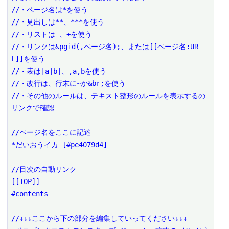
//・ページ名は*を使う

//・見出しは**、***を使う

//・リストは-、+を使う

//・リンクは&pgid(,ページ名);、または[[ページ名:UR
L]]を使う

//・表は|a|b|、,a,bを使う

//・改行は、行末に~か&br;を使う

//・その他のルールは、テキスト整形のルールを表示するの
リンクで確認

//ページ名をここに記述

*だいおうイカ [#pe4079d4]

//目次の自動リンク

[[TOP]]

#contents

//↓↓↓ここから下の部分を編集していってください↓↓↓
