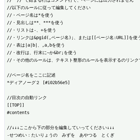
//以下のルールに従って編集してください

//・ページ名は*を使う

//・見出しは**、***を使う

//・リストは-、+を使う

//・リンクは&pgid(,ページ名);、または[[ページ名:URL]]を使う
//・表は|a|b|、,a,bを使う

//・改行は、行末に~か&br;を使う

//・その他のルールは、テキスト整形のルールを表示するのリンクで
//ページ名をここに記述

*ディアノーグ２ [#i02b56e5]

//目次の自動リンク

[[TOP]]

#contents

//↓↓↓ここから下の部分を編集していってください↓↓↓
