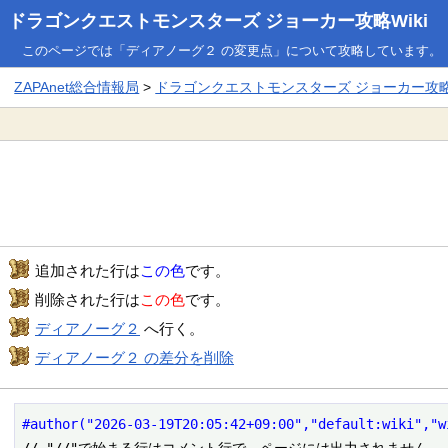
ドラゴンクエストモンスターズ ジョーカー攻略Wiki
このページでは「ディアノーグ２ の変更点」について攻略しています。
ZAPAnet総合情報局
>
ドラゴンクエストモンスターズ ジョーカー攻略W
追加された行は
この色
です。
削除された行は
この色
です。
ディアノーグ２
へ行く。
ディアノーグ２ の差分を削除
#author("2026-03-19T20:05:42+09:00","default:wiki","w
// "//"で始まる行はコメント行で、ページには出力されません
