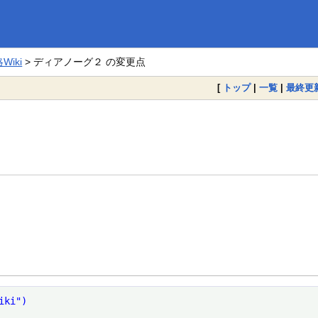
iki
> ディアノーグ２ の変更点
[
トップ
|
一覧
|
最終更
iki")