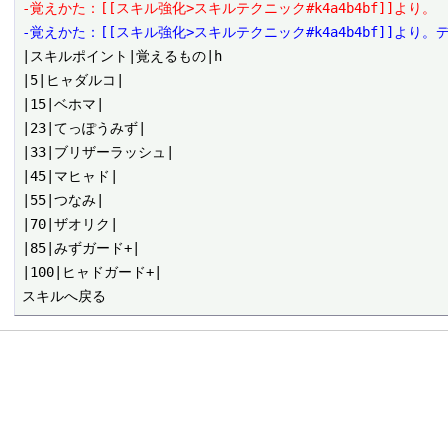
-覚えかた：[[スキル強化>スキルテクニック#k4a4b4bf]]より。
-覚えかた：[[スキル強化>スキルテクニック#k4a4b4bf]]より
|スキルポイント|覚えるもの|h

|5|ヒャダルコ|

|15|ベホマ|

|23|てっぽうみず|

|33|ブリザーラッシュ|

|45|マヒャド|

|55|つなみ|

|70|ザオリク|

|85|みずガード+|

|100|ヒャドガード+|
