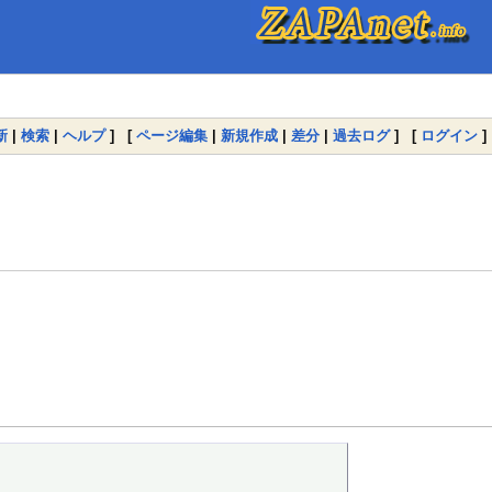
新
|
検索
|
ヘルプ
] [
ページ編集
|
新規作成
|
差分
|
過去ログ
] [
ログイン
]