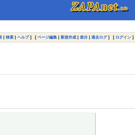
新
|
検索
|
ヘルプ
] [
ページ編集
|
新規作成
|
差分
|
過去ログ
] [
ログイン
]