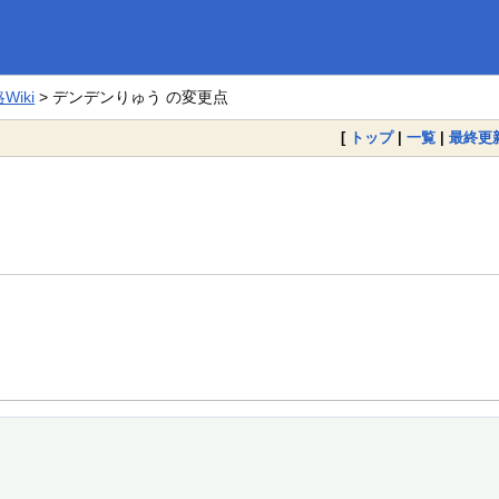
iki
> デンデンりゅう の変更点
[
トップ
|
一覧
|
最終更