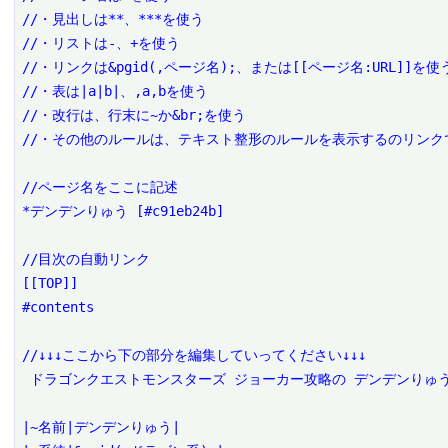
//・見出しは**、***を使う

//・リストは-、+を使う

//・リンクは&pgid(,ページ名);、または[[ページ名:URL]]を使う
//・表は|a|b|、,a,bを使う

//・改行は、行末に~か&br;を使う

//・その他のルールは、テキスト整形のルールを表示するのリンクで
//ページ名をここに記述

*デンデンりゅう [#c91eb24b]

//目次の自動リンク

[[TOP]]

#contents

//↓↓↓ここから下の部分を編集していってください↓↓↓

 ドラゴンクエストモンスターズ ジョーカー攻略の デンデンりゅう を編集するページです。

|~名前|デンデンりゅう|
