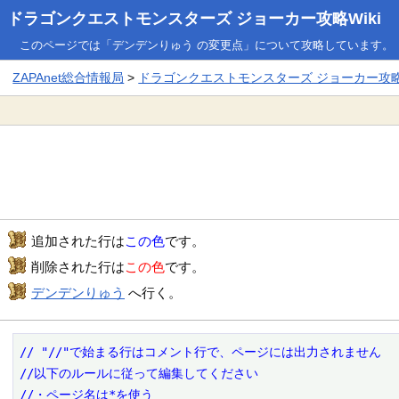
ドラゴンクエストモンスターズ ジョーカー攻略Wiki
このページでは「デンデンりゅう の変更点」について攻略しています。
ZAPAnet総合情報局
>
ドラゴンクエストモンスターズ ジョーカー攻略W
追加された行は
この色
です。
削除された行は
この色
です。
デンデンりゅう
へ行く。
// "//"で始まる行はコメント行で、ページには出力されません

//以下のルールに従って編集してください

//・ページ名は*を使う
