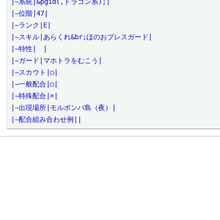
|~系統|&pgid(,ドラゴン系);|

|~位階|47|

|~ランク|E|

|~スキル|あらくれ&br;ほのおブレスガード|

|~特性|　|

|~ガード|マホトラをむこう|

|~スカウト|○|

|~一般配合|○|

|~特殊配合|×|

|~出現場所|モルボンバ島（夜）|

|~配合組み合わせ例||