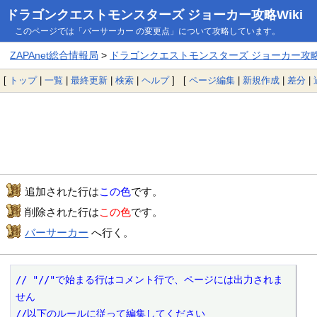
ドラゴンクエストモンスターズ ジョーカー攻略Wiki
このページでは「バーサーカー の変更点」について攻略しています。
ZAPAnet総合情報局
>
ドラゴンクエストモンスターズ ジョーカー攻略W
[
トップ
|
一覧
|
最終更新
|
検索
|
ヘルプ
] [
ページ編集
|
新規作成
|
差分
|
追加された行は
この色
です。
削除された行は
この色
です。
バーサーカー
へ行く。
// "//"で始まる行はコメント行で、ページには出力されま
せん

//以下のルールに従って編集してください
