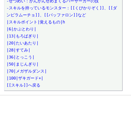
-せつめい：がんがんせめまくるバーサーカーの技

-スキルを持っているモンスター：[[くびかりぞく]]、[[ダ
ンビラムーチョ]]、[[バッファロン]]など

|スキルポイント|覚えるもの|h

|6|かぶとわり|

|13|もろばぎり|

|20|たいあたり|

|28|すてみ|

|36|とっこう|

|50|まじんぎり|

|70|メガザルダンス|

|100|ザキガード+|

[[スキル]]へ戻る