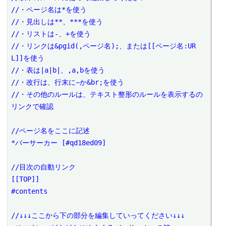
//・ページ名は*を使う

//・見出しは**、***を使う

//・リストは-、+を使う

//・リンクは&pgid(,ページ名);、または[[ページ名:UR
L]]を使う

//・表は|a|b|、,a,bを使う

//・改行は、行末に~か&br;を使う

//・その他のルールは、テキスト整形のルールを表示するの
リンクで確認

//ページ名をここに記述

*バーサーカー [#qd18ed09]

//目次の自動リンク

[[TOP]]

#contents

//↓↓↓ここから下の部分を編集していってください↓↓↓
