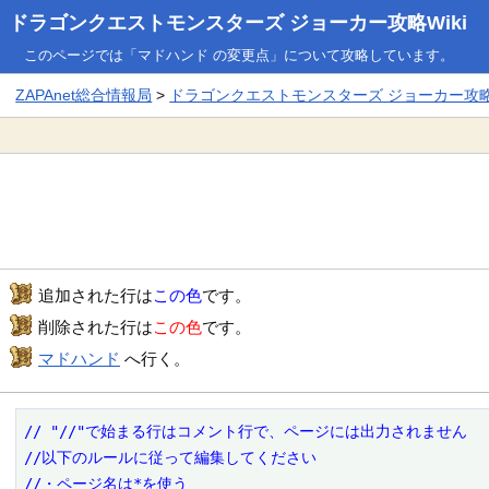
ドラゴンクエストモンスターズ ジョーカー攻略Wiki
このページでは「マドハンド の変更点」について攻略しています。
ZAPAnet総合情報局
>
ドラゴンクエストモンスターズ ジョーカー攻略W
追加された行は
この色
です。
削除された行は
この色
です。
マドハンド
へ行く。
// "//"で始まる行はコメント行で、ページには出力されません

//以下のルールに従って編集してください

//・ページ名は*を使う
