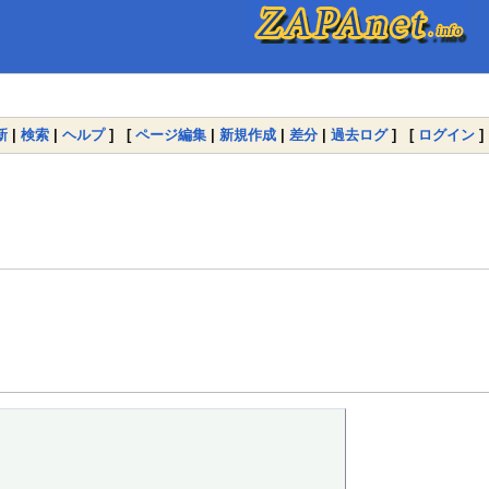
新
|
検索
|
ヘルプ
] [
ページ編集
|
新規作成
|
差分
|
過去ログ
] [
ログイン
]