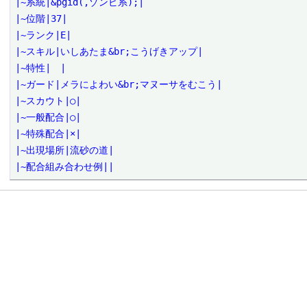
|~系統|&pgid(,ゾンビ系);|

|~位階|37|

|~ランク|E|

|~スキル|いしあたま&br;こうげきアップ|

|~特性|　|

|~ガード|メラによわい&br;マヌーサをむこう|

|~スカウト|○|

|~一般配合|○|

|~特殊配合|×|

|~出現場所|流砂の道|

|~配合組み合わせ例||