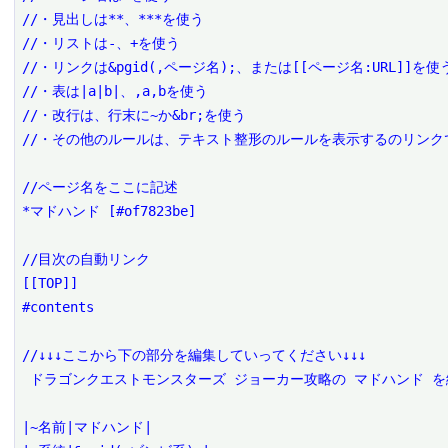
//・見出しは**、***を使う

//・リストは-、+を使う

//・リンクは&pgid(,ページ名);、または[[ページ名:URL]]を使う
//・表は|a|b|、,a,bを使う

//・改行は、行末に~か&br;を使う

//・その他のルールは、テキスト整形のルールを表示するのリンクで
//ページ名をここに記述

*マドハンド [#of7823be]

//目次の自動リンク

[[TOP]]

#contents

//↓↓↓ここから下の部分を編集していってください↓↓↓

 ドラゴンクエストモンスターズ ジョーカー攻略の マドハンド を編集するページです。

|~名前|マドハンド|
