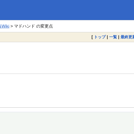
iki
> マドハンド の変更点
[
トップ
|
一覧
|
最終更