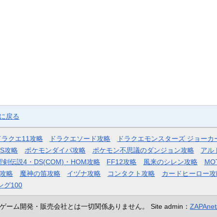
ジに戻る
ドラクエ11攻略
ドラクエソード攻略
ドラクエモンスターズ ジョーカ
AS攻略
ポケモンダイパ攻略
ポケモン不思議のダンジョン攻略
アル
聖剣伝説4・DS(COM)・HOM攻略
FF12攻略
風来のシレン攻略
MO
攻略
魔神の笛攻略
イヅナ攻略
コンタクト攻略
カードヒーロー攻
ング100
ゲーム開発・販売会社とは一切関係ありません。
Site admin：
ZAPAn