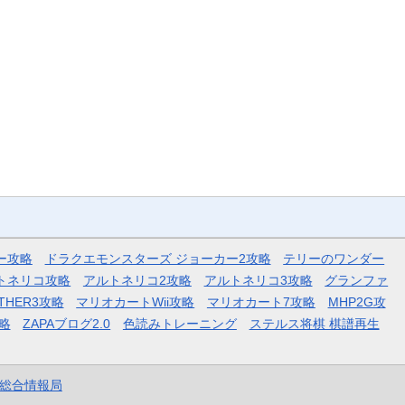
ー攻略
ドラクエモンスターズ ジョーカー2攻略
テリーのワンダー
トネリコ攻略
アルトネリコ2攻略
アルトネリコ3攻略
グランファ
THER3攻略
マリオカートWii攻略
マリオカート7攻略
MHP2G攻
略
ZAPAブログ2.0
色読みトレーニング
ステルス将棋 棋譜再生
et総合情報局