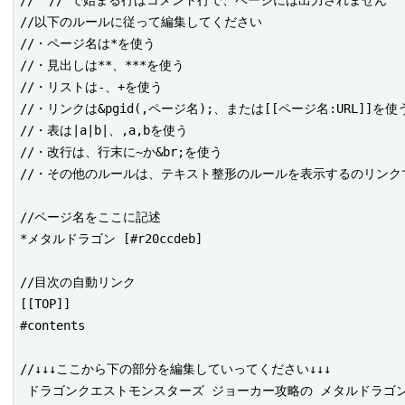
//以下のルールに従って編集してください

//・ページ名は*を使う

//・見出しは**、***を使う

//・リストは-、+を使う

//・リンクは&pgid(,ページ名);、または[[ページ名:URL]]を使う
//・表は|a|b|、,a,bを使う

//・改行は、行末に~か&br;を使う

//・その他のルールは、テキスト整形のルールを表示するのリンクで
//ページ名をここに記述

*メタルドラゴン [#r20ccdeb]

//目次の自動リンク

[[TOP]]

#contents

//↓↓↓ここから下の部分を編集していってください↓↓↓

 ドラゴンクエストモンスターズ ジョーカー攻略の メタルドラゴン を編集するページです。
