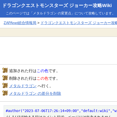
ドラゴンクエストモンスターズ ジョーカー攻略Wiki
このページでは「メタルドラゴン の変更点」について攻略しています。
ZAPAnet総合情報局
>
ドラゴンクエストモンスターズ ジョーカー攻略W
追加された行は
この色
です。
削除された行は
この色
です。
メタルドラゴン
へ行く。
メタルドラゴン の差分を削除
#author("2023-07-06T17:26:14+09:00","default:wiki","w
// "//"で始まる行はコメント行で、ページには出力されません
