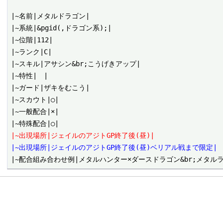
|~名前|メタルドラゴン|

|~系統|&pgid(,ドラゴン系);|

|~位階|112|

|~ランク|C|

|~スキル|アサシン&br;こうげきアップ|

|~特性|　|

|~ガード|ザキをむこう|

|~スカウト|○|

|~一般配合|×|

|~出現場所|ジェイルのアジトGP終了後(昼)|
|~出現場所|ジェイルのアジトGP終了後(昼)ベリアル戦まで限定|