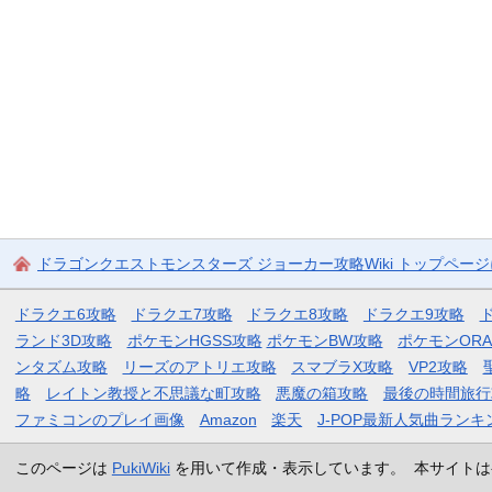
ドラゴンクエストモンスターズ ジョーカー攻略Wiki トップペー
ドラクエ6攻略
ドラクエ7攻略
ドラクエ8攻略
ドラクエ9攻略
ランド3D攻略
ポケモンHGSS攻略
ポケモンBW攻略
ポケモンOR
ンタズム攻略
リーズのアトリエ攻略
スマブラX攻略
VP2攻略
略
レイトン教授と不思議な町攻略
悪魔の箱攻略
最後の時間旅行
ファミコンのプレイ画像
Amazon
楽天
J-POP最新人気曲ランキ
このページは
PukiWiki
を用いて作成・表示しています。 本サイトは