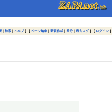
新
|
検索
|
ヘルプ
] [
ページ編集
|
新規作成
|
差分
|
過去ログ
] [
ログイン
]