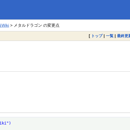
iki
> メタルドラゴン の変更点
[
トップ
|
一覧
|
最終更
iki")