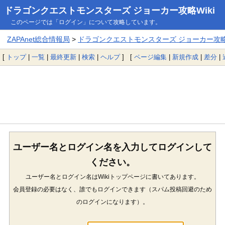
ドラゴンクエストモンスターズ ジョーカー攻略Wiki
このページでは「ログイン」について攻略しています。
ZAPAnet総合情報局
>
ドラゴンクエストモンスターズ ジョーカー攻略W
[
トップ
|
一覧
|
最終更新
|
検索
|
ヘルプ
] [
ページ編集
|
新規作成
|
差分
|
ユーザー名とログイン名を入力してログインして
ください。
ユーザー名とログイン名はWikiトップページに書いてあります。
会員登録の必要はなく、誰でもログインできます（スパム投稿回避のため
のログインになります）。