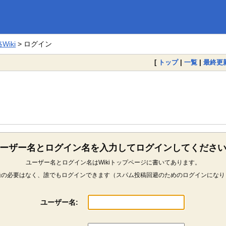
iki
> ログイン
[
トップ
|
一覧
|
最終更
ーザー名とログイン名を入力してログインしてくださ
ユーザー名とログイン名はWikiトップページに書いてあります。
録の必要はなく、誰でもログインできます（スパム投稿回避のためのログインになり
ユーザー名: