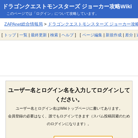
ドラゴンクエストモンスターズ ジョーカー攻略Wiki
このページでは「ログイン」について攻略しています。
ZAPAnet総合情報局
>
ドラゴンクエストモンスターズ ジョーカー攻略W
[
トップ
|
一覧
|
最終更新
|
検索
|
ヘルプ
] [
ページ編集
|
新規作成
|
差分
|
ユーザー名とログイン名を入力してログインして
ください。
ユーザー名とログイン名はWikiトップページに書いてあります。
会員登録の必要はなく、誰でもログインできます（スパム投稿回避のため
のログインになります）。