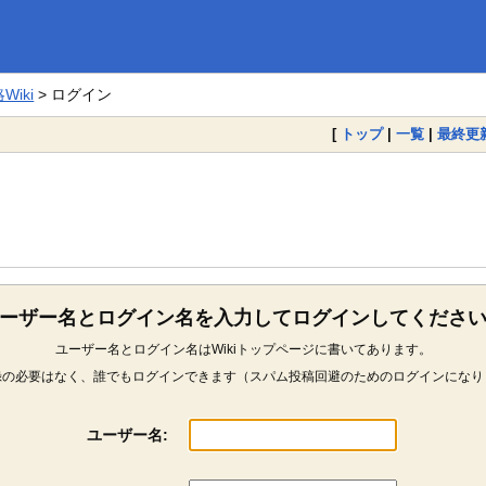
iki
> ログイン
[
トップ
|
一覧
|
最終更
ーザー名とログイン名を入力してログインしてくださ
ユーザー名とログイン名はWikiトップページに書いてあります。
録の必要はなく、誰でもログインできます（スパム投稿回避のためのログインになり
ユーザー名: