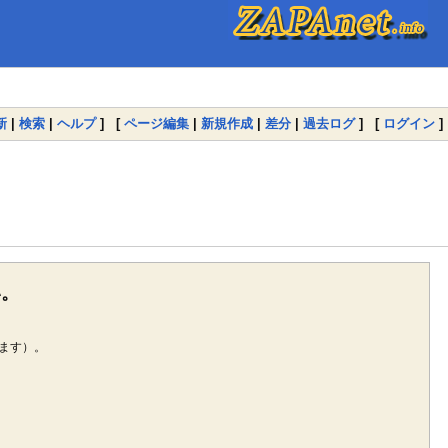
新
|
検索
|
ヘルプ
] [
ページ編集
|
新規作成
|
差分
|
過去ログ
] [
ログイン
]
い。
ます）。