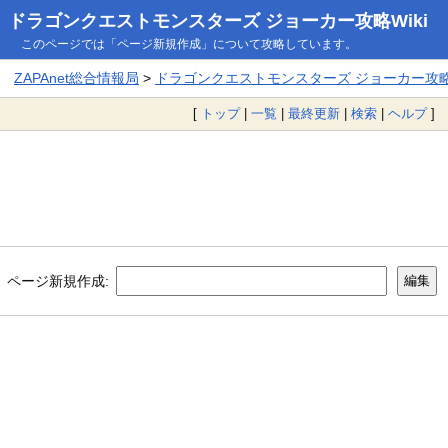
ドラゴンクエストモンスターズ ジョーカー攻略Wiki
このページでは「ページ新規作成」について攻略しています。
ZAPAnet総合情報局
>
ドラゴンクエストモンスターズ ジョーカー攻略W
[
トップ
|
一覧
|
最終更新
|
検索
|
ヘルプ
]
ページ新規作成: