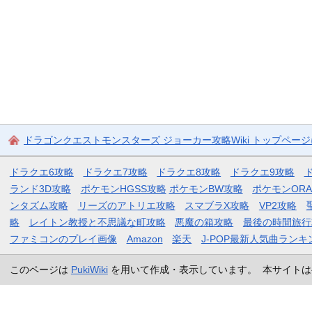
ドラゴンクエストモンスターズ ジョーカー攻略Wiki トップペー
ドラクエ6攻略
ドラクエ7攻略
ドラクエ8攻略
ドラクエ9攻略
ランド3D攻略
ポケモンHGSS攻略
ポケモンBW攻略
ポケモンOR
ンタズム攻略
リーズのアトリエ攻略
スマブラX攻略
VP2攻略
略
レイトン教授と不思議な町攻略
悪魔の箱攻略
最後の時間旅行
ファミコンのプレイ画像
Amazon
楽天
J-POP最新人気曲ランキ
このページは
PukiWiki
を用いて作成・表示しています。 本サイトは