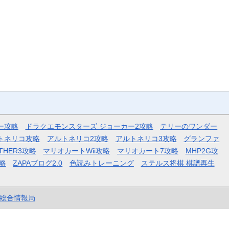
ー攻略
ドラクエモンスターズ ジョーカー2攻略
テリーのワンダー
トネリコ攻略
アルトネリコ2攻略
アルトネリコ3攻略
グランファ
THER3攻略
マリオカートWii攻略
マリオカート7攻略
MHP2G攻
略
ZAPAブログ2.0
色読みトレーニング
ステルス将棋 棋譜再生
et総合情報局