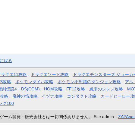
ジに戻る
ドラクエ11攻略
ドラクエソード攻略
ドラクエモンスターズ ジョーカ
AS攻略
ポケモンダイパ攻略
ポケモン不思議のダンジョン攻略
アル
聖剣伝説4・DS(COM)・HOM攻略
FF12攻略
風来のシレン攻略
MO
攻略
魔神の笛攻略
イヅナ攻略
コンタクト攻略
カードヒーロー攻
ング100
ゲーム開発・販売会社とは一切関係ありません。
Site admin：
ZAPAn