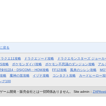
ジに戻る
ドラクエ11攻略
ドラクエソード攻略
ドラクエモンスターズ ジョーカ
AS攻略
ポケモンダイパ攻略
ポケモン不思議のダンジョン攻略
アル
聖剣伝説4・DS(COM)・HOM攻略
FF12攻略
風来のシレン攻略
MO
攻略
魔神の笛攻略
イヅナ攻略
コンタクト攻略
カードヒーロー攻
ング100
ゲーム開発・販売会社とは一切関係ありません。
Site admin：
ZAPAn