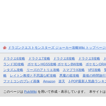
ドラゴンクエストモンスターズ ジョーカー攻略Wiki トップペー
ドラクエ6攻略
ドラクエ7攻略
ドラクエ8攻略
ドラクエ9攻略
ランド3D攻略
ポケモンHGSS攻略
ポケモンBW攻略
ポケモンOR
ンタズム攻略
リーズのアトリエ攻略
スマブラX攻略
VP2攻略
略
レイトン教授と不思議な町攻略
悪魔の箱攻略
最後の時間旅行
ファミコンのプレイ画像
Amazon
楽天
J-POP最新人気曲ランキ
このページは
PukiWiki
を用いて作成・表示しています。 本サイトは