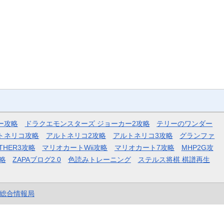
ー攻略
ドラクエモンスターズ ジョーカー2攻略
テリーのワンダー
トネリコ攻略
アルトネリコ2攻略
アルトネリコ3攻略
グランファ
THER3攻略
マリオカートWii攻略
マリオカート7攻略
MHP2G攻
略
ZAPAブログ2.0
色読みトレーニング
ステルス将棋 棋譜再生
et総合情報局