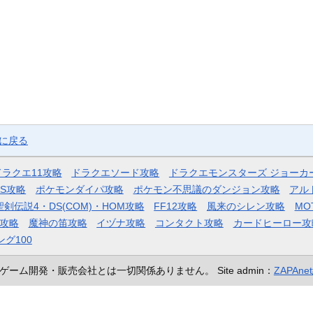
ジに戻る
ドラクエ11攻略
ドラクエソード攻略
ドラクエモンスターズ ジョーカ
AS攻略
ポケモンダイパ攻略
ポケモン不思議のダンジョン攻略
アル
聖剣伝説4・DS(COM)・HOM攻略
FF12攻略
風来のシレン攻略
MO
攻略
魔神の笛攻略
イヅナ攻略
コンタクト攻略
カードヒーロー攻
ング100
ゲーム開発・販売会社とは一切関係ありません。
Site admin：
ZAPAn