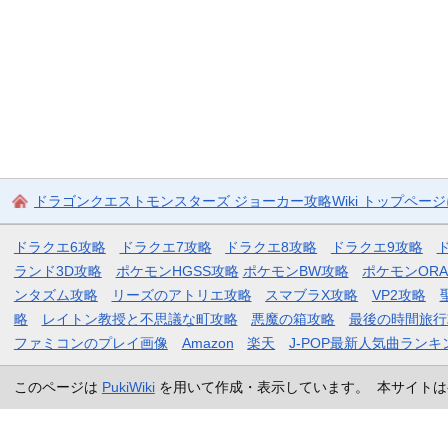
ドラゴンクエストモンスターズ ジョーカー攻略Wiki トップペー
ドラクエ6攻略
ドラクエ7攻略
ドラクエ8攻略
ドラクエ9攻略
ランド3D攻略
ポケモンHGSS攻略
ポケモンBW攻略
ポケモンOR
ンタズム攻略
リーズのアトリエ攻略
スマブラX攻略
VP2攻略
略
レイトン教授と不思議な町攻略
悪魔の箱攻略
最後の時間旅行
ファミコンのプレイ画像
Amazon
楽天
J-POP最新人気曲ランキ
このページは
PukiWiki
を用いて作成・表示しています。 本サイトは