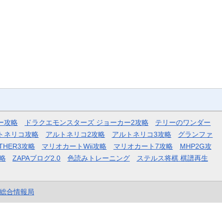
ー攻略
ドラクエモンスターズ ジョーカー2攻略
テリーのワンダー
トネリコ攻略
アルトネリコ2攻略
アルトネリコ3攻略
グランファ
THER3攻略
マリオカートWii攻略
マリオカート7攻略
MHP2G攻
略
ZAPAブログ2.0
色読みトレーニング
ステルス将棋 棋譜再生
et総合情報局