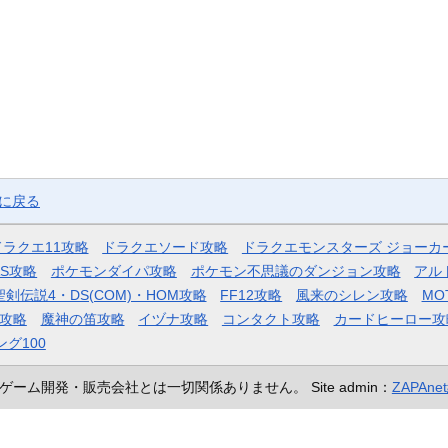
ジに戻る
ドラクエ11攻略
ドラクエソード攻略
ドラクエモンスターズ ジョーカ
AS攻略
ポケモンダイパ攻略
ポケモン不思議のダンジョン攻略
アル
聖剣伝説4・DS(COM)・HOM攻略
FF12攻略
風来のシレン攻略
MO
攻略
魔神の笛攻略
イヅナ攻略
コンタクト攻略
カードヒーロー攻
ング100
ゲーム開発・販売会社とは一切関係ありません。
Site admin：
ZAPAn