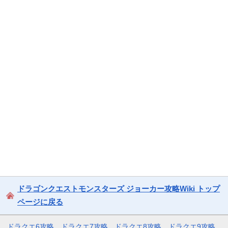
ドラゴンクエストモンスターズ ジョーカー攻略Wiki トップ
ページに戻る
ドラクエ6攻略
ドラクエ7攻略
ドラクエ8攻略
ドラクエ9攻略