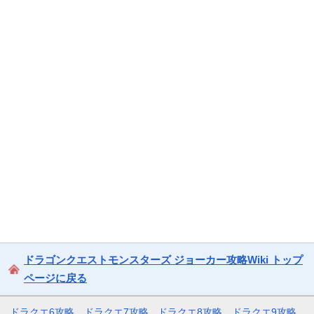
ドラゴンクエストモンスターズ ジョーカー攻略Wiki トップ
ページに戻る
ドラクエ6攻略
ドラクエ7攻略
ドラクエ8攻略
ドラクエ9攻略