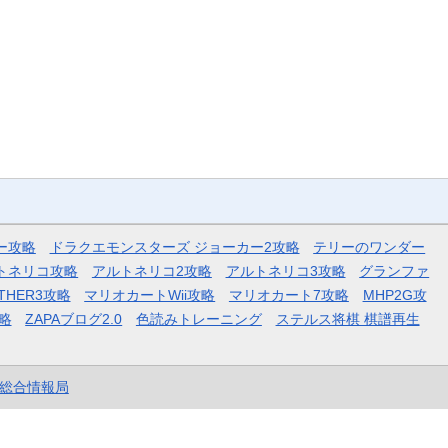
ー攻略
ドラクエモンスターズ ジョーカー2攻略
テリーのワンダー
トネリコ攻略
アルトネリコ2攻略
アルトネリコ3攻略
グランファ
THER3攻略
マリオカートWii攻略
マリオカート7攻略
MHP2G攻
略
ZAPAブログ2.0
色読みトレーニング
ステルス将棋 棋譜再生
et総合情報局