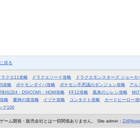
ジに戻る
ドラクエ11攻略
ドラクエソード攻略
ドラクエモンスターズ ジョーカ
AS攻略
ポケモンダイパ攻略
ポケモン不思議のダンジョン攻略
アル
聖剣伝説4・DS(COM)・HOM攻略
FF12攻略
風来のシレン攻略
MO
攻略
魔神の笛攻略
イヅナ攻略
コンタクト攻略
カードヒーロー攻
ング100
ゲーム開発・販売会社とは一切関係ありません。
Site admin：
ZAPAn