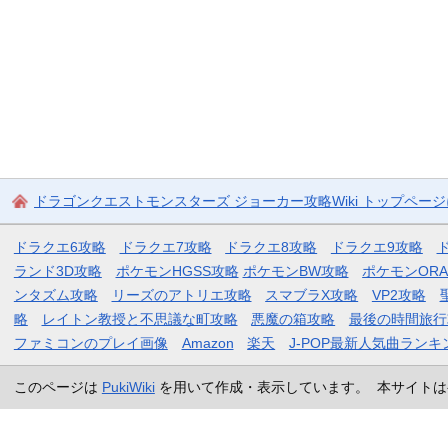
ドラゴンクエストモンスターズ ジョーカー攻略Wiki トップペー
ドラクエ6攻略
ドラクエ7攻略
ドラクエ8攻略
ドラクエ9攻略
ランド3D攻略
ポケモンHGSS攻略
ポケモンBW攻略
ポケモンOR
ンタズム攻略
リーズのアトリエ攻略
スマブラX攻略
VP2攻略
略
レイトン教授と不思議な町攻略
悪魔の箱攻略
最後の時間旅行
ファミコンのプレイ画像
Amazon
楽天
J-POP最新人気曲ランキ
このページは
PukiWiki
を用いて作成・表示しています。 本サイトは