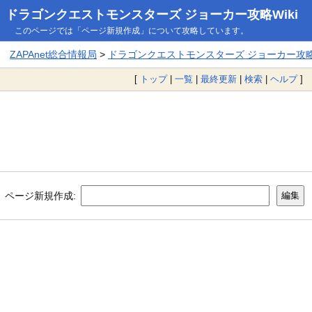
ドラゴンクエストモンスターズ ジョーカー攻略Wiki
このページでは「ページ新規作成」について攻略しています。
ZAPAnet総合情報局
>
ドラゴンクエストモンスターズ ジョーカー攻略W
[
トップ
|
一覧
|
最終更新
|
検索
|
ヘルプ
]
ページ新規作成: