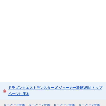
ドラゴンクエストモンスターズ ジョーカー攻略Wiki トップ
ページに戻る
ドラクエ6攻略
ドラクエ7攻略
ドラクエ8攻略
ドラクエ9攻略