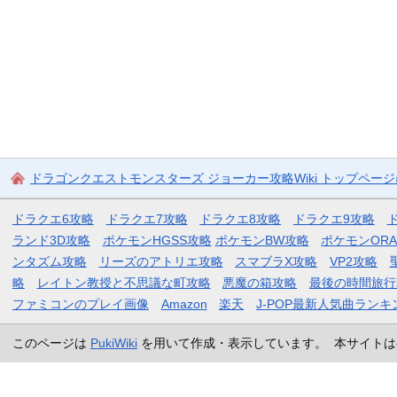
ドラゴンクエストモンスターズ ジョーカー攻略Wiki トップペー
ドラクエ6攻略
ドラクエ7攻略
ドラクエ8攻略
ドラクエ9攻略
ランド3D攻略
ポケモンHGSS攻略
ポケモンBW攻略
ポケモンOR
ンタズム攻略
リーズのアトリエ攻略
スマブラX攻略
VP2攻略
略
レイトン教授と不思議な町攻略
悪魔の箱攻略
最後の時間旅行
ファミコンのプレイ画像
Amazon
楽天
J-POP最新人気曲ランキ
このページは
PukiWiki
を用いて作成・表示しています。 本サイトは