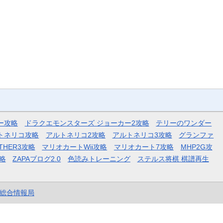
ー攻略
ドラクエモンスターズ ジョーカー2攻略
テリーのワンダー
トネリコ攻略
アルトネリコ2攻略
アルトネリコ3攻略
グランファ
THER3攻略
マリオカートWii攻略
マリオカート7攻略
MHP2G攻
略
ZAPAブログ2.0
色読みトレーニング
ステルス将棋 棋譜再生
et総合情報局