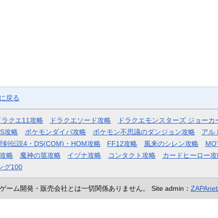
ジに戻る
ドラクエ11攻略
ドラクエソード攻略
ドラクエモンスターズ ジョーカ
AS攻略
ポケモンダイパ攻略
ポケモン不思議のダンジョン攻略
アル
聖剣伝説4・DS(COM)・HOM攻略
FF12攻略
風来のシレン攻略
MO
攻略
魔神の笛攻略
イヅナ攻略
コンタクト攻略
カードヒーロー攻
ング100
ゲーム開発・販売会社とは一切関係ありません。
Site admin：
ZAPAn