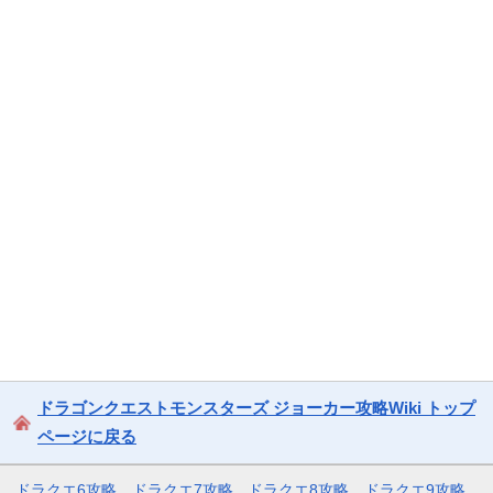
ドラゴンクエストモンスターズ ジョーカー攻略Wiki トップ
ページに戻る
ドラクエ6攻略
ドラクエ7攻略
ドラクエ8攻略
ドラクエ9攻略