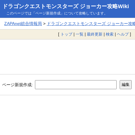
ドラゴンクエストモンスターズ ジョーカー攻略Wiki
このページでは「ページ新規作成」について攻略しています。
ZAPAnet総合情報局
>
ドラゴンクエストモンスターズ ジョーカー攻略W
[
トップ
|
一覧
|
最終更新
|
検索
|
ヘルプ
]
ページ新規作成: