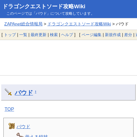
ドラゴンクエストソード攻略Wiki
このページでは「バウド」について攻略しています。
ZAPAnet総合情報局
>
ドラゴンクエストソード攻略Wiki
> バウド
[
トップ
|
一覧
|
最終更新
|
検索
|
ヘルプ
] [
ページ編集
|
新規作成
|
差分
|
バウド
†
TOP
バウド
覚える特技