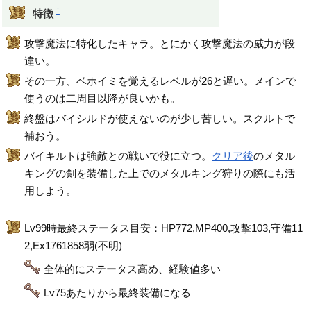
†
特徴
攻撃魔法に特化したキャラ。とにかく攻撃魔法の威力が段
違い。
その一方、ベホイミを覚えるレベルが26と遅い。メインで
使うのは二周目以降が良いかも。
終盤はバイシルドが使えないのが少し苦しい。スクルトで
補おう。
バイキルトは強敵との戦いで役に立つ。
クリア後
のメタル
キングの剣を装備した上でのメタルキング狩りの際にも活
用しよう。
Lv99時最終ステータス目安：HP772,MP400,攻撃103,守備11
2,Ex1761858弱(不明)
全体的にステータス高め、経験値多い
Lv75あたりから最終装備になる