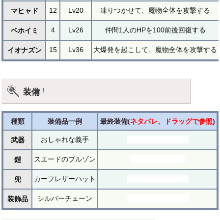
12
Lv20
凍りつかせて、魔物全体を攻撃する
マヒャド
4
Lv26
仲間1人のHPを100前後回復する
ベホイミ
15
Lv36
大爆発を起こして、魔物全体を攻撃する
イオナズン
装備
†
種類
装備品一例
最終装備(
ネタバレ、ドラッグで参照
)
おしゃれな義手
オリハルコンの義手
武器
スエードのブルゾン
ほうおうのころも
鎧
カーフレザーハット
はぐれメタルハット
兜
シルバーチェーン
はぐれメタルリング
装飾品