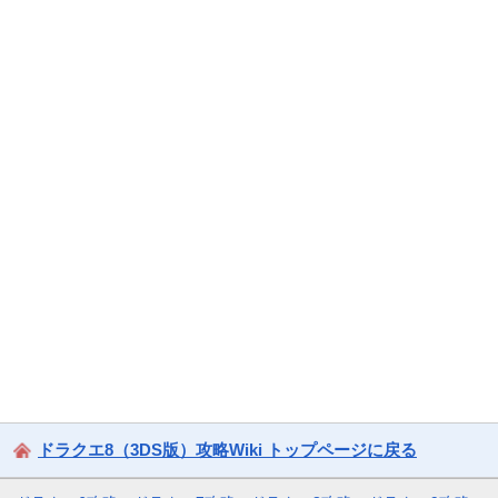
ドラクエ8（3DS版）攻略Wiki トップページに戻る