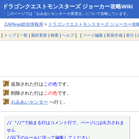
ドラゴンクエストモンスターズ ジョーカー攻略Wiki
このページでは「おみあいセンター の変更点」について攻略しています。
ZAPAnet総合情報局
>
ドラゴンクエストモンスターズ ジョーカー攻略W
[
トップ
|
一覧
|
最終更新
|
検索
|
ヘルプ
] [
ページ編集
|
新規作成
|
差分
|
追加された行は
この色
です。
削除された行は
この色
です。
おみあいセンター
へ行く。
// "//"で始まる行はコメント行で、ページには出力されま
せん

//以下のルールに従って編集してください
