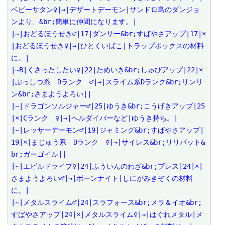
ベビーサタン♀|→|デザートデーモン|サンドロ島のダンジョ
ンより、&br;簡単に仲間になります。|

|~|おどるほうせき♂|17|ダンサー&br;すばやさアップ|17|×
|おどるほうせき♀|→|ひとくいばこ|トラップボックスの材料
に。|

|~B|くさったしたい♀|22|ためいき&br;しゅびアップ|22|×
|ぶっしつ系　Dランク　♂|→|スライム系Dランク&br;リンリ
ン&br;さまようよろい||

|~|ドラゴンソルジャー♂|25|ゆうき&br;こうげきアップ|25
|×|Cランク　♀|→|ヘルダイバーなど|ゆうき持ち。|

|~|レッサーデーモン♂|19|ジャミング&br;すばやさアップ|
19|×|まじゅう系　Dランク　♀|→|サイレス&br;リリパット&
br;ガーゴイル||

|~|エビルドライブ♀|24|ふういんのわざ&br;ブレス|24|×|
さまようよろい♂|→|ボーンナイト|しにがみきぞくの材料
に。|

|~|メタルスライム♂|24|スラフォース&br;メラ＆イオ&br;
すばやさアップ|24|×|メタルスライム♀|→|はぐれメタル|メ