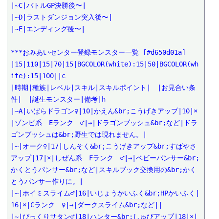
|~C|バトルGP決勝後〜|

|~D|ラストダンジョン突入後〜|

|~E|エンディング後〜|

***おみあいセンター登録モンスター一覧 [#d650d01a]

|15|110|15|70|15|BGCOLOR(white):15|50|BGCOLOR(wh
ite):15|100||c

|時期|種族|レベル|スキル|スキルポイント|　|お見合い条
件|　|誕生モンスター|備考|h

|~A|いばらドラゴン♀|10|かえん&br;こうげきアップ|10|×
|ゾンビ系　Eランク　♂|→|ドラゴンブッシュ&br;など|ドラ
ゴンブッシュは&br;野生では現れません。|

|~|オーク♀|17|しんそく&br;こうげきアップ&br;すばやさ
アップ|17|×|しぜん系　Fランク　♂|→|ベビーパンサー&br;
かくとうパンサー&br;など|スキルブック交換用の&br;かく
とうパンサー作りに。|

|~|ホイミスライム♂|16|いじょうかいふく&br;HPかいふく|
16|×|Cランク　♀|→|ダークスライム&br;など||

|~|びっくりサタン♂|18|ハンター&br;しゅびアップ|18|×|