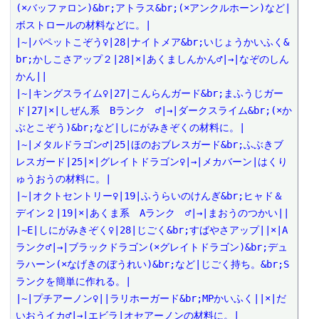
(×バッファロン)&br;アトラス&br;(×アンクルホーン)など|
ボストロールの材料などに。|

|~|パペットこぞう♀|28|ナイトメア&br;いじょうかいふく&
br;かしこさアップ２|28|×|あくましんかん♂|→|なぞのしん
かん||

|~|キングスライム♀|27|こんらんガード&br;まふうじガー
ド|27|×|しぜん系　Bランク　♂|→|ダークスライム&br;(×か
ぶとこぞう)&br;など|しにがみきぞくの材料に。|

|~|メタルドラゴン♂|25|ほのおブレスガード&br;ふぶきブ
レスガード|25|×|グレイトドラゴン♀|→|メカバーン|はくり
ゅうおうの材料に。|

|~|オクトセントリー♀|19|ふうらいのけんぎ&br;ヒャド＆
デイン２|19|×|あくま系　Aランク　♂|→|まおうのつかい||

|~E|しにがみきぞく♀|28|じごく&br;すばやさアップ||×|A
ランク♂|→|ブラックドラゴン(×グレイトドラゴン)&br;デュ
ラハーン(×なげきのぼうれい)&br;など|じごく持ち。&br;S
ランクを簡単に作れる。|

|~|プチアーノン♀||ラリホーガード&br;MPかいふく||×|だ
いおうイカ♂|→|エビラ|オセアーノンの材料に。|
