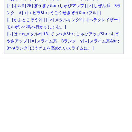
|~|ボル♀|26|ぼうぎょ&br;しゅびアップ||×|しぜん系　Sラ
ンク　♂|→|エビラ&br;うごくせきぞう&br;ブル||

|~|かぶとこぞう♀||||×|メタルキング♂|→|ヘラクレイザー|
モルボンバ島へ行かずにすむ。|

|~|はぐれメタル♂|18|てっぺき&br;しゅびアップ&br;すば
やさアップ||×|スライム系　Bランク　♀|→|スライム系&br;
B〜Aランク|ぼうぎょを高めたいスライムに。|