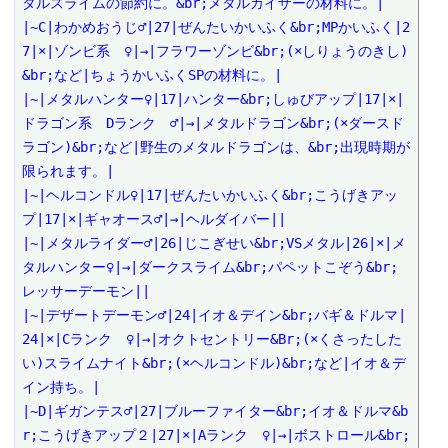
タルスライムの節約に。&br;メタルカイザーの材料に。|

|~C|わかめおうじ♂|27|ぜんたいかいふく&br;MPかいふく|2
7|×|ゾンビ系　♀|→|フラワーゾンビ&br;(×しりょうのきし)
&br;など|ちょうかいふくSPの材料に。|

|~|メタルハンター♀|17|ハンター&br;しゅびアップ|17|×|
ドラゴン系　Dランク　♂|→|メタルドラゴン&br;(×ダースド
ラゴン)&br;など|野生のメタルドラゴンは、&br;出現時期が
限られます。|

|~|ヘルコンドル♀|17|ぜんたいかいふく&br;こうげきアッ
プ|17|×|ギャオース♂|→|ヘルダイバー||

|~|メタルライダー♂|26|じこぎせい&br;VSメタル|26|×|メ
タルハンター♀|→|ダークスライム&br;パペットこぞう&br;
レッサーデーモン||

|~|デザートデーモン♂|24|イオ＆デイン&br;バギ＆ドルマ|
24|×|Cランク　♀|→|オクトセントリー&Br;(×くさったした
い)スライムナイト&br;(×ヘルコンドル)&br;など|イオ＆デ
イン持ち。|

|~D|ギガンテス♂|27|ブルーファイター&br;イオ＆ドルマ&b
r;こうげきアップ２|27|×|Aランク　♀|→|ボストロール&br;