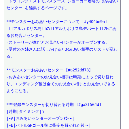
 ドラゴンクエストモンスターズ ジョーカー攻略の おみあい
センター を編集するページです。

**モンスターおみあいセンターについて [#y404be9a]

-[[アルカポリス島]]の[[アルカポリス島デパート]]2Fにあ
るお見合いセンター。

-ストーリーが進むとお見合いセンターがオープンする。

-受付のお姉さんに話しかけるとおみあい相手のリストが変わ
る。

**モンスターおみあいセンター [#a252dd78]

-おみあいセンターのお見合い相手は時期によって切り替わ
り、エンディング後は全てのお見合い相手とお見合いできる
ようになる。

***登録モンスターが切り替わる時期 [#ga3f564d]

|時期|タイミング|h

|~A|おみあいセンターオープン後〜|

|~B|バトルGPゴール後に指令を解かれた後〜|
