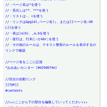
//・ページ名は*を使う

//・見出しは**、***を使う

//・リストは-、+を使う

//・リンクは&pgid(,ページ名);、または[[ページ名:UR
L]]を使う

//・表は|a|b|、,a,bを使う

//・改行は、行末に~か&br;を使う

//・その他のルールは、テキスト整形のルールを表示するの
リンクで確認

//ページ名をここに記述

*おみあいセンター [#d29d074e]

//目次の自動リンク

[[TOP]]

#contents

//↓↓↓ここから下の部分を編集していってください↓↓↓
