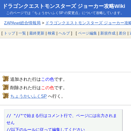
ドラゴンクエストモンスターズ ジョーカー攻略Wiki
このページでは「ちょうかいふくSP の変更点」について攻略しています。
ZAPAnet総合情報局
>
ドラゴンクエストモンスターズ ジョーカー攻略W
[
トップ
|
一覧
|
最終更新
|
検索
|
ヘルプ
] [
ページ編集
|
新規作成
|
差分
|
追加された行は
この色
です。
削除された行は
この色
です。
ちょうかいふくSP
へ行く。
// "//"で始まる行はコメント行で、ページには出力されま
せん

//以下のルールに従って編集してください
