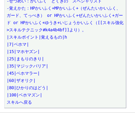
-せつめい：かいふく　とくぎの　スペシャリスト

-覚えかた：HPかいふく+MPかいふく+（ぜんたいかいふく、
ガード、てっぺき） or HPかいふく+ぜんたいかいふく+ガー
ド or HPかいふく+ゆうき+いじょうかいふく（[[スキル強化
>スキルテクニック#k4a4b4bf]]より）。

|スキルポイント|覚えるもの|h

|7|ベホマ|

|15|マホヤズン|

|25|まもりのきり|

|35|マジックバリア|

|45|ベホマラー|

|60|ザオリク|

|80|ひかりのはどう|

|100|ベホマズン|

スキルへ戻る