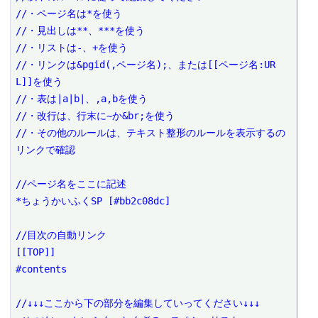
//・ページ名は*を使う

//・見出しは**、***を使う

//・リストは-、+を使う

//・リンクは&pgid(,ページ名);、または[[ページ名:UR
L]]を使う

//・表は|a|b|、,a,bを使う

//・改行は、行末に~か&br;を使う

//・その他のルールは、テキスト整形のルールを表示するの
リンクで確認

//ページ名をここに記述

*ちょうかいふくSP [#bb2c08dc]

//目次の自動リンク

[[TOP]]

#contents

//↓↓↓ここから下の部分を編集していってください↓↓↓
